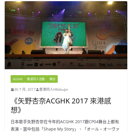
ACGHK
動漫同人活動
專訪
30 7 月, 2017
香港同人HKdoujin
《矢野杏奈ACGHK 2017 來港感
想》
日本歌手矢野杏奈在今年的ACGHK 2017跟CP04舞台上都有
表演，當中包括「Shape My Story」、「オール・オーヴァ