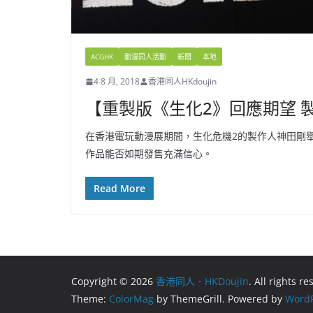
ACGHK
動漫同人活動
新聞
本地
4 8 月, 2018
香港同人HKdoujin
【重製版《生化2》回應期望 
在香港電玩動漫展期間，生化危機2的製作人神田剛
作品能否如期發售充滿信心。
Read More
Copyright © 2026
香港同人．HKDoujin
. All rights r
Theme:
ColorMag
by ThemeGrill. Powered by
WordP