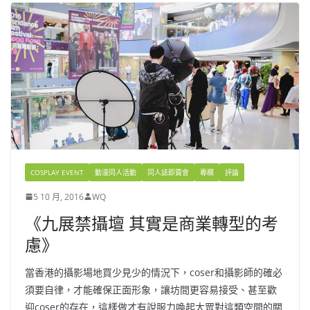
COSPLAY EVENT
動漫同人活動
同人誌即賣會
專欄
評論
5 10 月, 2016
WQ
《九展禁攝壇 其實是商業轉型的考
慮》
當香港的攝影場地買少見少的情況下，coser和攝影師的確必
須要自律，才能確保正面形象，讓坊間更容易接受、甚至歡
迎coser的存在，這樣做才有說服力喚起大眾對這類空間的關