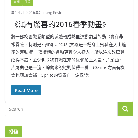
專欄
評論
1 4 月, 2016
Cheung Kevin
《滿有驚喜的2016春季動畫》
將一部校園戀愛類型的遊戲轉成熱血運動類型的動畫實在非
常冒險，特別是Flying Circus (大概是一種穿上飛鞋在天上追
逐的運動)是一種虛構的運動更難令人投入，所以這次改篇算
改得不錯，至少也令我有燃起來的感覺加上人設、片頭曲、
片尾曲也是一流，綜觀來說絕對值得一看！(Game 方面有機
會也應該會補，Sprite的質素有一定保證)
Read More
投稿