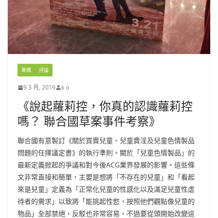
專欄
評論
9 3 月, 2019
k o
《說起蘿莉控，你真的認識蘿莉控
嗎？ 聯合國草案事件考察》
聯合國有意製訂《關於買賣兒童、兒童賣淫及兒童色情製品
問題的任擇議定書》的執行準則。關於「兒童色情製品」的
最新定義掀起的爭議和對今後ACG業界發展的影響。這些條
文非常直接和簡單，主要是想將「不存在的兒童」和「看起
來是兒童」定義為「正常化兒童的性感化以及滿足兒童性虐
待者的需求」以致將「能挑起性慾，按照他們觀點像兒童的
物品」全部禁絕，反駁也非常容易，不過要從頭開始改變這