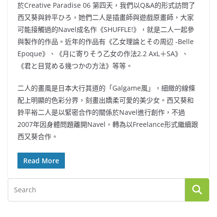
於Creative Paradise 06 第四天，我們以Q&A的形式訪問了
西又葵與鈴平ひろ，她們二人是插畫師與遊戲原畫師，大家
可能接觸過的Navel成名作《SHUFFLE!》，就是二人一起參
與製作的作品。近年的作品有《乙女理論とその周辺 -Belle
Epoque》、《月に寄りそう乙女の作法2.2 AxL＋SA》、
《君と目覚める幾つかの方法》等等。
二人的畫風是日本大行其道的「Galgame風」，細緻的線條
配上明顯的色彩分界，刻畫出嬌柔可愛的美少女。西又葵和
鈴平裕二人是以緊密合作的關係於Navel進行創作，不過
2007年因身體問題離開Navel，轉為以Freelance形式繼續跟
西又葵合作。
Read More