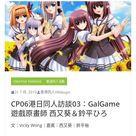
CREATIVE PARADISE
動漫同人活動
31 7 月, 2019
香港同人HKdoujin
CP06港日同人訪談03：GalGame
遊戲原畫師 西又葵＆鈴平ひろ
文：Vicky Wong｜嘉賓：西又葵｜鈴平裕