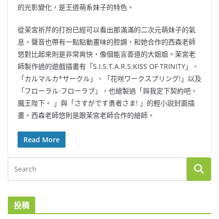
的光影變化，是王道萌系妹子的特色。
從茉宮祈芹的打扮已經可以看出那滿滿的二次元萌妹子的氣
息，聲音也帶有一點點動畫味的腔調，和她合作的西森老師
悠對比起來則是非常爽快，像個能言善道的大姐姐。茉宮老
師製作過的遊戲插畫有「S.I.S.T.A.R.S:KISS OF TRINITY」、
「カルマルカ*サークル」、「花咲ワークスプリング!」以及
「フローラル·フローラブ」，也繪製過「與我定下契約吧，
魔王陛下。 」與「さすがです勇者さま! 」的輕小說封面插
畫。西森老師悠則是跟茉宮老師合作的繪師。
Read More
投稿