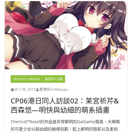
CREATIVE PARADISE
動漫同人活動
30 7 月, 2019
香港同人HKdoujin
CP06港日同人訪談02：茉宮祈芹&
西森悠—明快與幼細的萌系插畫
Chericot*Rozel的作品是非常鮮明的GalGame風格，大眼睛
的可愛少女以超幼細的線條刻劃，配上鮮明的陰影以及柔和