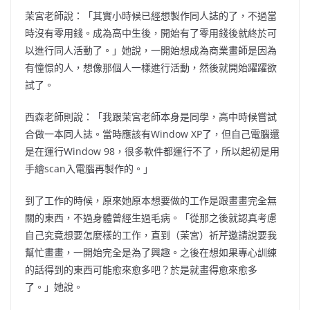
茉宮老師說：「其實小時候已經想製作同人誌的了，不過當
時沒有零用錢。成為高中生後，開始有了零用錢後就終於可
她說，一開始想成為商業畫師是因為
以進行同人活動了。」
有憧憬的人，想像那個人一樣進行活動，然後就開始躍躍欲
試了。
西森老師則說：「我跟茉宮老師本身是同學，高中時候嘗試
合做一本同人誌。當時應該有
Window XP
了，但自己電腦還
是在運行
Window 98
，很多軟件都運行不了，所以起初是用
手繪
scan
入電腦再製作的。」
到了工作的時候，原來她原本想要做的工作是跟畫畫完全無
關的東西，不過身體曾經生過毛病。
「從那之後就認真考慮
自己究竟想要怎麼樣的工作，直到（茉宮）祈芹邀請說要我
幫忙畫畫，一開始完全是為了興趣。之後在想如果專心訓練
的話得到的東西可能愈來愈多吧？於是就畫得愈來愈多
了。」她說。