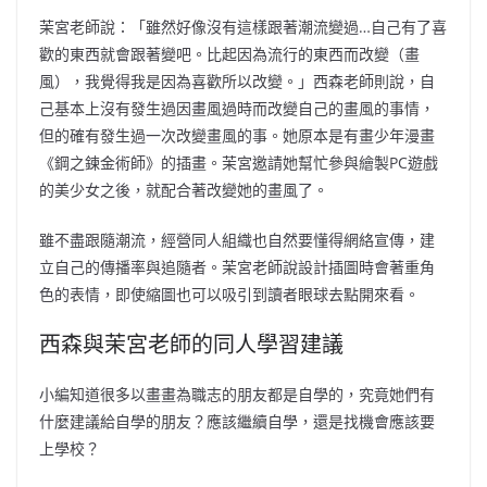
茉宮老師說：「雖然好像沒有這樣跟著潮流變過
…
自己有了喜
歡的東西就會跟著變吧。比起因為流行的東西而改變（畫
風），我覺得我是因為喜歡所以改變。」
西森老師則說，自
己基本上沒有發生過因畫風過時而改變自己的畫風的事情，
但的確有發生過一次改變畫風的事。她原本是有畫少年漫畫
《鋼之鍊金術師》
的插畫。
茉宮邀請她幫忙參與繪製
PC
遊戲
的美少女之後，就配合著改變她的畫風了。
雖不盡跟隨潮流，經營同人組織也自然要懂得網絡宣傳，建
立自己的傳播率與追隨者。
茉宮老師說設計插圖時會著重角
色的表情，即使縮圖也可以吸引到讀者眼球去點開來看。
西森與茉宮老師的同人學習建議
小編知道很多以畫畫為職志的朋友都是自學的，究竟她們有
什麼建議給自學的朋友？應該繼續自學，還是找機會應該要
上學校？