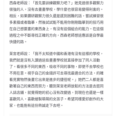
西森老師說：「首先要訓練觀察力吧？」
她見過很多觀察力
很強的人，沒有去畫畫學校，學什麼也很容易變得利害的。
相反，如果鑽研觀察力很久還是感到困難的話，嘗試練習很
多素描或者臨摹，然後試試能不能用你剛剛臨摹到的技巧用
在自己想要畫的東西身上，有沒有這個組合的能力。在這個
過程之中不斷尋找正確的方向，西森老師想這應該是自學最
快捷的路。
茉宮老師說：「我不太知道中國和香港有沒有這樣的學校，
我們就是沒有入讀過這些畫畫學校就直接參加了同人活動
了。看很多不同的東西，吸收不同的事物，即使不去學校也
不用在意。視乎自己的金錢許可去尋找最適合的方法，的確
看見實物然後畫它出來是進步的捷徑呢。」
她們二人都是喜
歡著自己的東西而努力，聽到茉宮老師放鬆的方法是去逛同
人誌店鋪，就覺得她的初心沒有改變過，到現在也還是一樣
喜歡同人，喜歡繪製萌萌的女孩子。希望同樣愛好創作的大
家，也能抱有這份熱誠走下去吧。