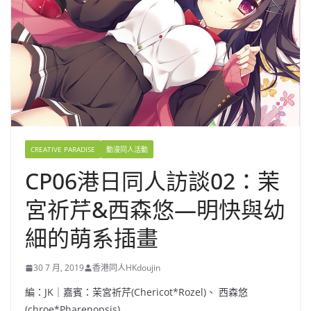
CREATIVE PARADISE
動漫同人活動
CP06港日同人訪談02：茉
宮祈芹&西森悠—明快與幼
細的萌系插畫
30 7 月, 2019
香港同人HKdoujin
編：
JK
｜嘉賓：茉宮祈芹
(Chericot*Rozel)
、
西森悠
(chroe*Pharenopsis)