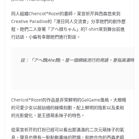
同人組織
Chericot*Rozel
的畫師，茉宮祈芹與西森悠來到
Creative Paradise
的「港日同人交流會」分享她們的創作歷
程，她們二人穿著「アヘ顔ちゃん」的
T-shirt
來到舞台前進
行訪談，小編有幸跟她們進行對談。
註：「アヘ顔(Ahe顏)，是一個網絡流行的用語，意指高潮時
Chericot*Rozel
的作品是非常鮮明的
GalGame
風格，大眼睛
的可愛少女以超幼細的線條刻劃，配上鮮明的陰影以及柔和
的光影變化，是王道萌系妹子的特色。
從茉宮祈芹的打扮已經可以看出那滿滿的二次元萌妹子的氣
息，聲音也帶有一點點動畫味的腔調，和她合作的西森老師