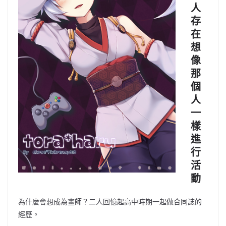
人
存
在
想
像
那
個
人
一
樣
進
行
活
動
為什麼會想成為畫師？二人回憶起高中時期一起做合同誌的
經歷。