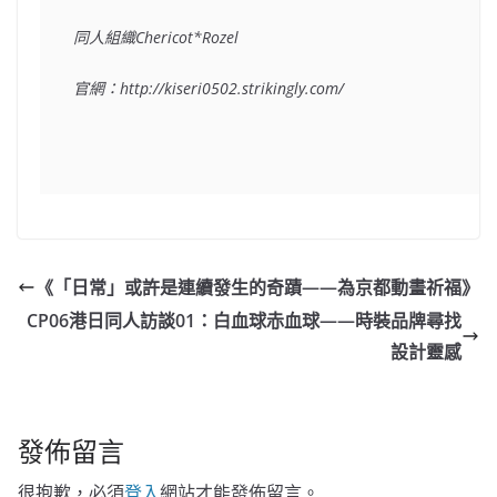
同人組織
Chericot*Rozel
官網：
http://kiseri0502.strikingly.com/
《「日常」或許是連續發生的奇蹟——為京都動畫祈福》
CP06港日同人訪談01：白血球赤血球——時裝品牌尋找
設計靈感
發佈留言
很抱歉，必須
登入
網站才能發佈留言。