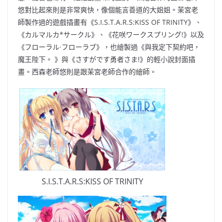
悠對比起來則是非常爽快，像個能言善道的大姐姐。
茉宮老
師製作過的遊戲插畫有《
S.I.S.T.A.R.S:KISS OF TRINITY
》、
《カルマルカ
*
サークル》、《花咲ワークスプリング
!
》
以及
《フローラル·フローラブ》，也繪製過《
與我定下契約吧，
魔王陛下。
》
與《さすがです勇者さま
!
》
的輕小說封面插
畫。
西森老師悠則是跟茉宮老師合作的繪師。
S.I.S.T.A.R.S:KISS OF TRINITY