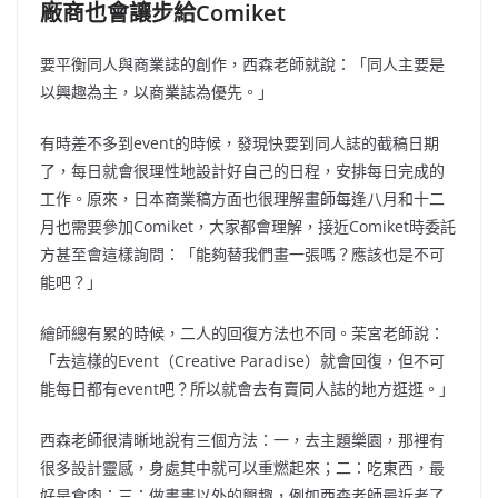
廠商也會讓步給Comiket
要平衡同人與商業誌的創作，西森老師就說：「同人主要是
以興趣為主，以商業誌為優先。」
有時差不多到
event
的時候，發現快要到同人誌的截稿日期
了，每日就會很理性地設計好自己的日程，安排每日完成的
工作。
原來，日本商業稿方面也很理解畫師每逢八月和十二
月也需要參加
Comiket
，大家都會理解，接近
Comiket
時委託
方甚至會這樣詢問：「能夠替我們畫一張嗎？應該也是不可
能吧？」
繪師總有累的時候，二人的回復方法也不同。
茉宮老師說：
「去這樣的
Event
（
Creative Paradise
）就會回復，但不可
能每日都有
event
吧？所以就會去有賣同人誌的地方逛逛。」
西森老師很清晰地說有三個方法：
一，去主題樂園，那裡有
很多設計靈感，身處其中就可以重燃起來；
二：吃東西，最
好是食肉；
三：做畫畫以外的興趣，例如西森老師最近考了