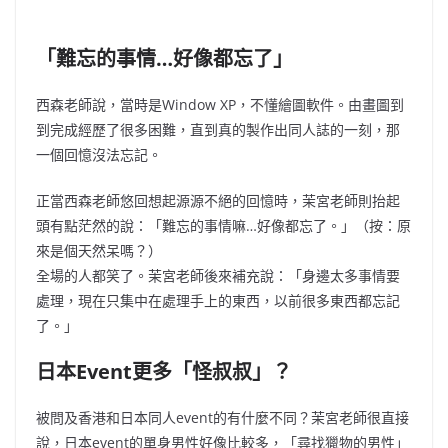
「難忘的事情
…
好像都忘了」
西森老師說，當時是
Window XP
，不懂繪圖軟件。由畫圖到
到完成經歷了很多困難，直到真的製作出同人誌的一刻，那
一個回憶沒法忘記。
正當西森老師悠回想起源源不絕的回憶時，茉宮老師則抬起
頭有點茫然的說：「難忘的事情嘛
…
好像都忘了。」（按：原
來是個天然呆嗎？）
全場的人都笑了。
茉宮老師後來補充說：「身邊太多事情要
處理，現在只集中在處理手上的東西，以前很多東西都忘記
了。」
日本
Event
更多「怪叔叔」？
被問及香港和日本同人
event
的有什麼不同？茉宮老師很直接
說，日本
event
的單身男性好像比較多，「尋找獵物的男性」