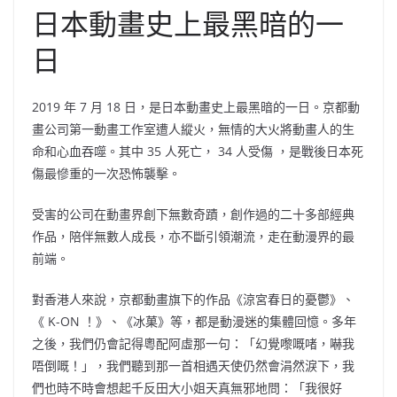
日本動畫史上最黑暗的一
日
2019 年 7 月 18 日，是日本動畫史上最黑暗的一日。京都動
畫公司第一動畫工作室遭人縱火，無情的大火將動畫人的生
命和心血吞噬。其中 35 人死亡， 34 人受傷 ，是戰後日本死
傷最慘重的一次恐怖襲擊。
受害的公司在動畫界創下無數奇蹟，創作過的二十多部經典
作品，陪伴無數人成長，亦不斷引領潮流，走在動漫界的最
前端。
對香港人來說，京都動畫旗下的作品《涼宮春日的憂鬱》、
《 K-ON ！》、《冰菓》等，都是動漫迷的集體回憶。多年
之後，我們仍會記得粵配阿虛那一句：「幻覺嚟嘅啫，嚇我
唔倒嘅！」，我們聽到那一首相遇天使仍然會涓然淚下，我
們也時不時會想起千反田大小姐天真無邪地問：「我很好