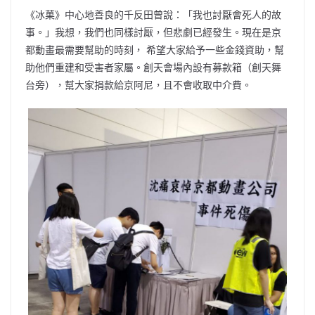
《冰菓》中心地善良的千反田曾說：「我也討厭會死人的故
事。」我想，我們也同樣討厭，但悲劇已經發生。現在是京
都動畫最需要幫助的時刻， 希望大家給予一些金錢資助，幫
助他們重建和受害者家屬。創天會場內設有募款箱（創天舞
台旁），幫大家捐款給京阿尼，且不會收取中介費。