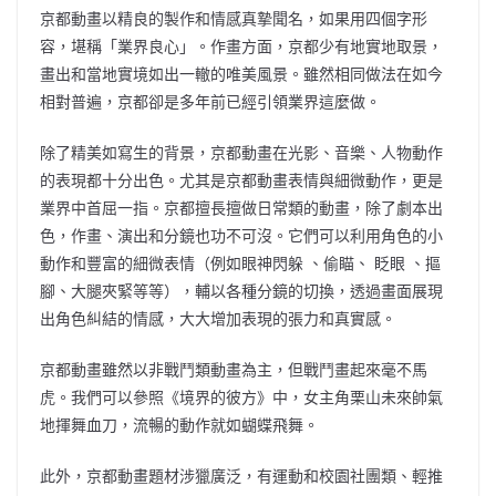
京都動畫以精良的製作和情感真摯聞名，如果用四個字形
容，堪稱「業界良心」。作畫方面，京都少有地實地取景，
畫出和當地實境如出一轍的唯美風景。雖然相同做法在如今
相對普遍，京都卻是多年前已經引領業界這麼做。
除了精美如寫生的背景，京都動畫在光影、音樂、人物動作
的表現都十分出色。尤其是京都動畫表情與細微動作，更是
業界中首屈一指。京都擅長擅做日常類的動畫，除了劇本出
色，作畫、演出和分鏡也功不可沒。它們可以利用角色的小
動作和豐富的細微表情（例如眼神閃躲 、偷瞄、 眨眼 、摳
腳、大腿夾緊等等），輔以各種分鏡的切換，透過畫面展現
出角色糾結的情感，大大增加表現的張力和真實感。
京都動畫雖然以非戰鬥類動畫為主，但戰鬥畫起來毫不馬
虎。我們可以參照《境界的彼方》中，女主角栗山未來帥氣
地揮舞血刀，流暢的動作就如蝴蝶飛舞。
此外，京都動畫題材涉獵廣泛，有運動和校園社團類、輕推