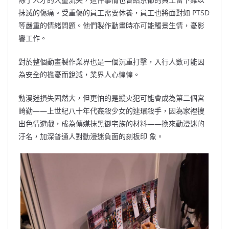
抹滅的傷痛。受重傷的員工需要休養，員工也將面對如 PTSD
等嚴重的情緒問題。他們製作動畫時亦可能觸景生情，憂影
響工作。
對於整個動畫製作業界也是一個沉重打擊，入行人數可能因
為安全的擔憂而銳減，業界人心惶惶。
動漫迷損失固然大，但更怕的是縱火犯可能會成為第二個宮
崎勤——上世紀八十年代姦殺少女的連環殺手，因為家裡搜
出色情遊戲，成為傳媒抹黑御宅族的材料——換來動漫迷的
汙名，加深普通人對動漫迷負面的刻板印 象。