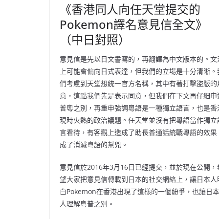
《香港同人向任天堂提交的
Pokemon譯名意見信全文》
（中日對照）
意見信是先以日文書寫的，再翻譯為中文版本的。文
上可能會偏向日式表達，但我們的立場是十分清晰。
們考慮到天堂想統一官方名稱，其中有著打擊盜版的
意，這點我們先是表示同意，但我們在下文再仔細申
普粵之別，再重申強調粵語是一種獨立語言，也是香
現時火熱的政治議題。任天堂並沒有把粵語當作獨立
言看待，有客觀上造成了助長普通話統戰粵語的效果
成了消滅粵語的幫兇。
意見信於2016年3月16日已經提交，並於現在公開，
望大家把意見信轉載到日本的社交網絡上，讓日本人
白Pokemon在香港出現了這樣的一個紛爭，也讓日
人理解粵普之別。