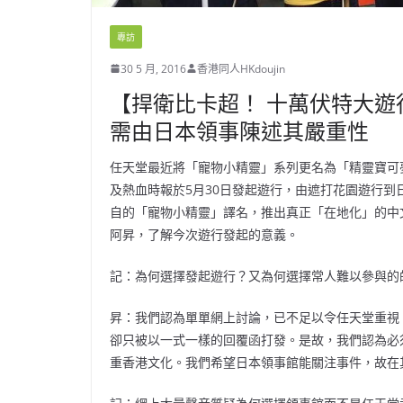
專訪
30 5 月, 2016
香港同人HKdoujin
【捍衛比卡超！ 十萬伏特大遊
需由日本領事陳述其嚴重性
任天堂最近將「寵物小精靈」系列更名為「精靈寶可
及熱血時報於5月30日發起遊行，由遮打花園遊行
自的「寵物小精靈」譯名，推出真正「在地化」的中文
阿昇，了解今次遊行發起的意義。
記：為何選擇發起遊行？又為何選擇常人難以參與的
昇：我們認為單單網上討論，已不足以令任天堂重視。
卻只被以一式一樣的回覆函打發。是故，我們認為必
重香港文化。我們希望日本領事館能關注事件，故在