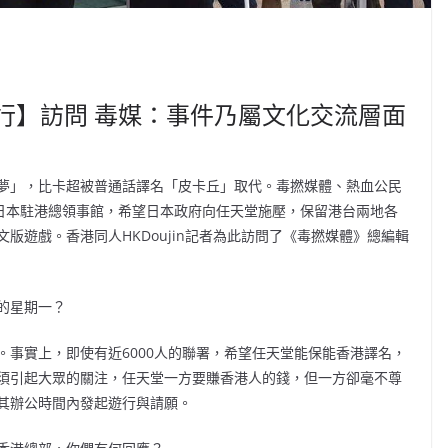
行】訪問 毒媒：事件乃屬文化交流層面
夢」，比卡超被普通話譯名「皮卡丘」取代。毒撚媒體、熱血公民
到日本駐港總領事館，希望日本政府向任天堂施壓，保留港台兩地各
版遊戲。香港同人HKDoujin記者為此訪問了《毒撚媒體》總編輯
的星期一？
事實上，即使有近6000人的聯署，希望任天堂能保能香港譯名，
須引起大眾的關注，任天堂一方要賺香港人的錢，但一方卻毫不尊
其辦公時間內發起遊行與請願。