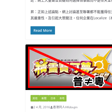
記：網上大量聲音質疑為何選擇領事館而不是任天堂
昇：正如上述論點，網上討論甚至聯署都不能獲得任
其嚴重性，及引起大眾關注，任何企業在Localiz
Read More
其他
新聞
日本
本地
2 4 月, 2016
香港同人HKdoujin