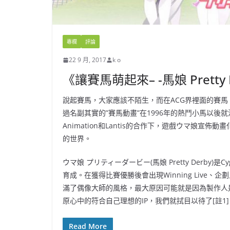
專欄
評論
22 9 月, 2017
k o
《讓賽馬萌起來– -馬娘 Pretty
說起賽馬，大家應該不陌生，而在ACG界裡面的賽
過名副其實的”賽馬動畫”在1996年的熱鬥小馬以後就沒
Animation和Lantis的合作下，遊戲ウマ娘
的世界。
ウマ娘 プリティーダービー(馬娘 Pretty Derb
育成。在獲得比賽優勝後會出現Winning Live
滿了偶像大師的風格，最大原因可能就是因為製作人
原心中的符合自己理想的IP，我們就拭目以待了[註1]
Read More