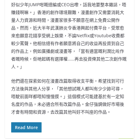
好似少年JUMP咁嘅總編或CEO出嚟，話我地要整本雜誌，唔
賺錢啊嘛。」香港的創作環境艱難，漫畫創作又需要消耗大
量人力資源和時間，漫畫家很多不願意在網上免費公開作
品。然而，近大半年武漢肺炎令香港興起付費平台，受眾愈
來愈願意花錢享受網上娛樂，不論Netflix或Youtube收費都
較少罵聲。他相信總有作者願意將自己的收益再投資到自己
的作品上，例如廣播劇或漫畫等，「當有適當嘅利潤比咗作
者嘅時候，佢哋起碼有選擇權……再去投資俾其他二次創作嘅
人。」
他們還在探索如何在漫畫改篇取得收支平衡，希望找到可行
方法後與其他人分享，「其他想試嘅人都叫有少少跡可尋，
唔駛前面咩都唔知慢慢摸。」這個模式可能建基於有一定知
名度的作品，未必適合所有改篇作品。金仔強調做好市場後
才會有時間和資源，去改篇其他叫好不叫座的作品。
Read More