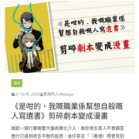
專欄
31 10 月, 2020
香港同人HKdoujin
《是咁的，我嘅職業係幫想自殺嘅
人寫遺書》剪碎劇本變成漫畫
做起一個行業需要大量商業化介入，無奈地生意人不會願意
進行只達到收支平衡的投資，金仔笑言「（香港）唔會見到