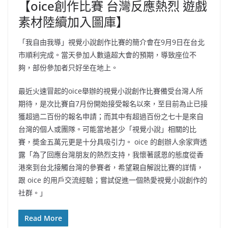
【oice創作比賽 台灣反應熱烈 遊戲
素材陸續加入圖庫】
「我自由我導」視覺小說創作比賽的簡介會在9月9日在台北
市順利完成。當天參加人數遠超大會的預期，導致座位不
夠，部份參加者只好坐在地上。
最近火速冒起的oice舉辦的視覺小說創作比賽備受台灣人所
期待，是次比賽自7月份開始接受報名以來，至目前為止已接
獲超過二百份的報名申請；而其中有超過百份之七十是來自
台灣的個人或團隊。可能當地甚少「視覺小說」相關的比
賽，奬金五萬元更是十分具吸引力。 oice 的創辦人余家齊透
露「為了回應台灣朋友的熱烈支持，我懷著感恩的態度從香
港來到台北接觸台灣的參賽者，希望親自解說比賽的詳情，
跟 oice 的用戶交流經驗；嘗試促進一個熱愛視覺小說創作的
社群。」
Read More