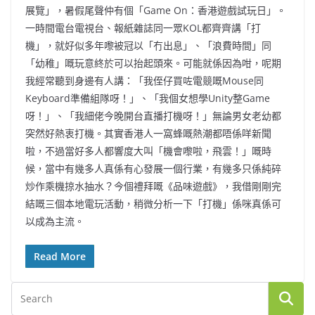
展覽」，暑假尾聲仲有個「Game On：香港遊戲試玩日」。
一時間電台電視台、報紙雜誌同一眾KOL都齊齊講「打
機」，就好似多年嚟被冠以「冇出息」、「浪費時間」同
「幼稚」嘅玩意終於可以抬起頭來。可能就係因為咁，呢期
我經常聽到身邊有人講：「我侄仔買咗電競嘅Mouse同
Keyboard準備組隊呀！」、「我個女想學Unity整Game
呀！」、「我細佬今晚開台直播打機呀！」無論男女老幼都
突然好熱衷打機。其實香港人一窩蜂嘅熱潮都唔係咩新聞
啦，不過當好多人都響度大叫「機會嚟啦，飛雲！」嘅時
候，當中有幾多人真係有心發展一個行業，有幾多只係純碎
炒作乘機掠水抽水？今個禮拜嘅《品味遊戲》，我借剛剛完
結嘅三個本地電玩活動，稍微分析一下「打機」係咪真係可
以成為主流。
Read More