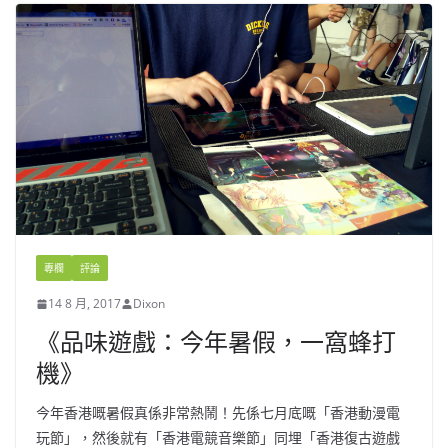
專欄
評論
14 8 月, 2017
Dixon
《品味遊戲：今年暑假，一窩蜂打
機》
今年香港嘅暑假真係非常熱鬧！先係七月底嘅「香港動漫電
玩節」，然後就有「香港電競音樂節」同埋「香港復古遊戲