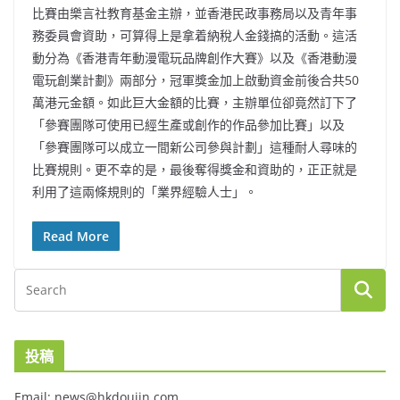
比賽由樂言社教育基金主辦，並香港民政事務局以及青年事
務委員會資助，可算得上是拿着納稅人金錢搞的活動。這活
動分為《香港青年動漫電玩品牌創作大賽》以及《香港動漫
電玩創業計劃》兩部分，冠軍獎金加上啟動資金前後合共50
萬港元金額。如此巨大金額的比賽，主辦單位卻竟然訂下了
「參賽團隊可使用已經生產或創作的作品參加比賽」以及
「參賽團隊可以成立一間新公司參與計劃」這種耐人尋味的
比賽規則。更不幸的是，最後奪得獎金和資助的，正正就是
利用了這兩條規則的「業界經驗人士」。
Read More
投稿
Email: news@hkdoujin.com