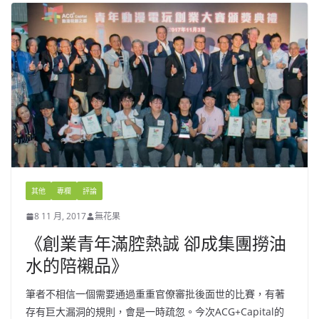
其他
專欄
評論
8 11 月, 2017
無花果
《創業青年滿腔熱誠 卻成集團撈油
水的陪襯品》
筆者不相信一個需要通過重重官僚審批後面世的比賽，有著
存有巨大漏洞的規則，會是一時疏忽。今次ACG+Capital的