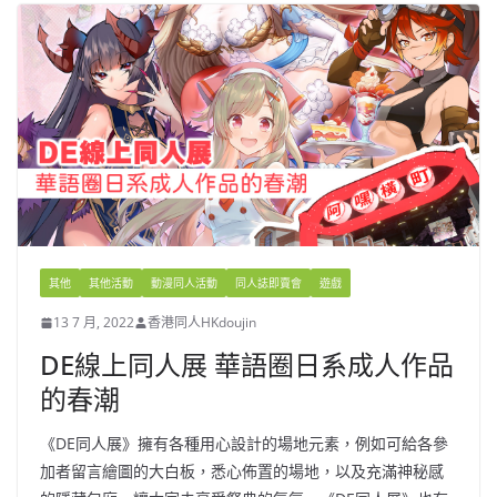
其他
其他活動
動漫同人活動
同人誌即賣會
遊戲
13 7 月, 2022
香港同人HKdoujin
DE線上同人展 華語圈日系成人作品
的春潮
《DE同人展》擁有各種用心設計的場地元素，例如可給各參
加者留言繪圖的大白板，悉心佈置的場地，以及充滿神秘感