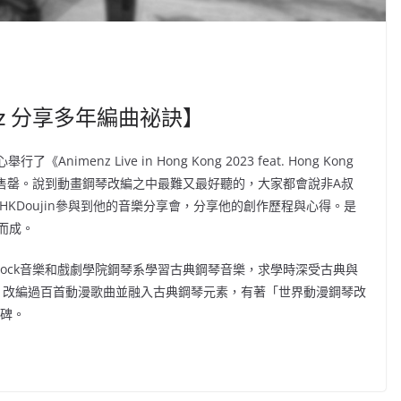
nz 分享多年編曲祕訣】
menz Live in Hong Kong 2023 feat. Hong Kong
售不久隨即售罄。說到動畫鋼琴改編之中最難又最好聽的，大家都會說非A叔
HKDoujin參與到他的音樂分享會，分享他的創作歷程與心得。是
而成。
stock音樂和戲劇學院鋼琴系學習古典鋼琴音樂，求學時深受古典與
be，改編過百首動漫歌曲並融入古典鋼琴元素，有著「世界動漫鋼琴改
程碑。