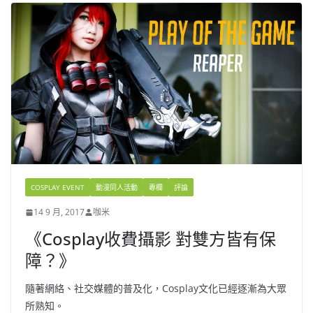
COSPLAY EVENT
動漫同人活動
專欄
評論
14 9 月, 2017
咖米
《Cosplay收費攝影 對雙方皆有保
障？》
隨著網絡、社交媒體的普及化，Cosplay文化已經逐漸為大眾
所熟知。