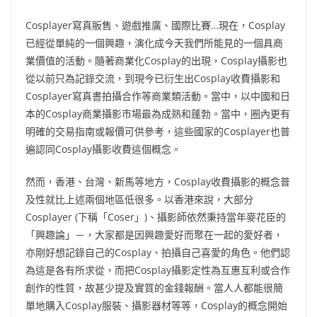
Cosplayer寫真販售、遊戲推廣、國際比賽…現在，Cosplay
已經從單純的一個興趣，演化成今天我們所能見的一個具商
業價值的活動。隨著商業化Cosplay的出現，Cosplay攝影也
從以前只為記錄交流，到現今已衍生出Cosplay收費攝影和
Cosplayer寫真書拍攝合作等商業類活動。當中，以中國和日
本的Cosplay商業攝影市場最為成熟和蓬勃。當中，圈內更有
明確的交易指南或報價可供參考，這些國家的Cosplayer也普
遍認同Cosplay攝影收費這個概念。
然而，香港、台灣、新馬等地方，Cosplay收費攝影的概念普
及性就比上述兩個地區低很多。以香港來說，大部分
Cosplayer (下稱「Coser」)、攝影師依然秉持當年麥花臣的
「興趣論」－，大家都是因興趣愛好而聚在一起的愛好者，
亦剛好想記錄自己的Cosplay、拍攝自己喜愛的角色。他們認
為這是各有所求從，而把Cosplay攝影定性為互惠互利或合作
創作的性質，故甚少提及實質的金錢報酬。當人人都能很簡
單地購入Cosplay服裝、攝影器材等等，Cosplay的概念開始