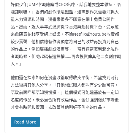
好似少年JUMP咁嘅總編或CEO出嚟，話我地要整本雜誌，唔
賺錢啊嘛。」香港的創作環境艱難，漫畫創作又需要消耗大
量人力資源和時間，漫畫家很多不願意在網上免費公開作
品。然而，近大半年武漢肺炎令香港興起付費平台，受眾愈
來愈願意花錢享受網上娛樂，不論Netflix或Youtube收費都
較少罵聲。他相信總有作者願意將自己的收益再投資到自己
的作品上，例如廣播劇或漫畫等，「當有適當嘅利潤比咗作
者嘅時候，佢哋起碼有選擇權……再去投資俾其他二次創作嘅
人。」
他們還在探索如何在漫畫改篇取得收支平衡，希望找到可行
方法後與其他人分享，「其他想試嘅人都叫有少少跡可尋，
唔駛前面咩都唔知慢慢摸。」這個模式可能建基於有一定知
名度的作品，未必適合所有改篇作品。金仔強調做好市場後
才會有時間和資源，去改篇其他叫好不叫座的作品。
Read More