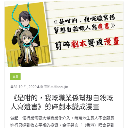
專欄
31 10 月, 2020
香港同人HKdoujin
《是咁的，我嘅職業係幫想自殺嘅
人寫遺書》剪碎劇本變成漫畫
做起一個行業需要大量商業化介入，無奈地生意人不會願意
進行只達到收支平衡的投資，金仔笑言「（香港）唔會見到