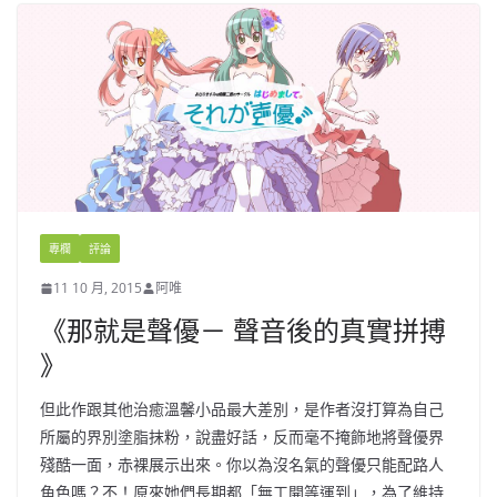
專欄
評論
11 10 月, 2015
阿唯
《那就是聲優－ 聲音後的真實拼搏
》
但此作跟其他治癒溫馨小品最大差別，是作者沒打算為自己
所屬的界別塗脂抹粉，說盡好話，反而毫不掩飾地將聲優界
殘酷一面，赤裸展示出來。你以為沒名氣的聲優只能配路人
角色嗎？不！原來她們長期都「無工開等運到」，為了維持