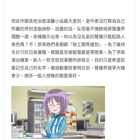
但此作跟其他治癒溫馨小品最大差別，是作者沒打算為自己
所屬的界別塗脂抹粉，說盡好話，反而毫不掩飾地將聲優界
殘酷一面，赤裸展示出來。你以為沒名氣的聲優只能配路人
角色嗎？不！原來她們長期都「無工開等運到」，為了維持
生計只好日夜兼職，捱餓甚至被截電都是等閒事。為了爭取
演出機會，新人一有空就到事務所排排企，目的只是希望前
輩記住自己的名字。看過動畫就會明白到，聲優界競爭大機
會少，絕非一般人想像的那麼美好。