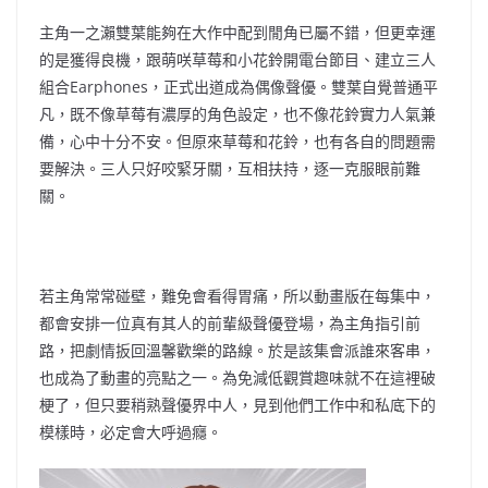
主角一之瀨雙葉能夠在大作中配到閒角已屬不錯，但更幸運
的是獲得良機，跟萌咲草莓和小花鈴開電台節目、建立三人
組合Earphones，正式出道成為偶像聲優。雙葉自覺普通平
凡，既不像草莓有濃厚的角色設定，也不像花鈴實力人氣兼
備，心中十分不安。但原來草莓和花鈴，也有各自的問題需
要解決。三人只好咬緊牙關，互相扶持，逐一克服眼前難
關。
若主角常常碰壁，難免會看得胃痛，所以動畫版在每集中，
都會安排一位真有其人的前輩級聲優登場，為主角指引前
路，把劇情扳回溫馨歡樂的路線。於是該集會派誰來客串，
也成為了動畫的亮點之一。為免減低觀賞趣味就不在這裡破
梗了，但只要稍熟聲優界中人，見到他們工作中和私底下的
模樣時，必定會大呼過癮。