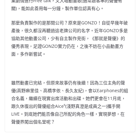
集劇情進行Free talk，又大唱動畫歌(通常跟客串的聲優有
關)，能如此善用每一分鐘，製作單位認真有心。
那麼負責製作的是那間公司？原來是GONZO！自從早幾年破
產後，很久都沒再聽過這老牌公司的名字。近年GONZO多是
協助其他動畫公司，少有自主製作見街，《那就是聲優》的
優秀表現，足證GONZO實力仍在，之後不妨在小品動畫方
面，多作新嘗試。
雖然動畫已完結，但原來故事仍有後續！因為三位主角的聲
優(高野麻里佳、高橋李依、長久友紀)，會以Earphones的組
合名義，繼續在現實出席活動和出碟。她們更會在11月底，
跟久休復出的聲優組合Aice⁵(淺野真澄是成員之一)攜手開
LIVE。到底她們能否像自己所配的角色一樣，實現夢想，在
聲優界闖出個名堂呢？