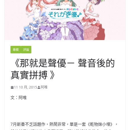
專欄
評論
《那就是聲優－ 聲音後的
真實拼搏 》
11 10 月, 2015
阿唯
文：阿唯
7月新番不乏話題作，熱鬧非常，單是一套《乾物妹小埋》，