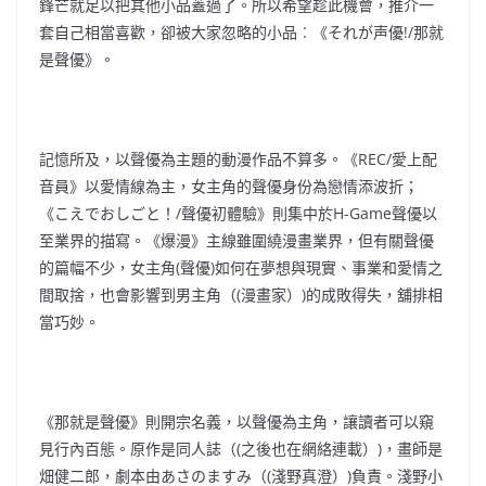
鋒芒就足以把其他小品蓋過了。所以希望趁此機會，推介一
套自己相當喜歡，卻被大家忽略的小品︰《それが声優!/那就
是聲優》。
記憶所及，以聲優為主題的動漫作品不算多。《REC/愛上配
音員》以愛情線為主，女主角的聲優身份為戀情添波折；
《こえでおしごと！/聲優初體驗》則集中於H-Game聲優以
至業界的描寫。《爆漫》主線雖圍繞漫畫業界，但有關聲優
的篇幅不少，女主角(聲優)如何在夢想與現實、事業和愛情之
間取捨，也會影響到男主角（(漫畫家）)的成敗得失，舖排相
當巧妙。
《那就是聲優》則開宗名義，以聲優為主角，讓讀者可以窺
見行內百態。原作是同人誌（(之後也在網絡連載）)，畫師是
畑健二郎，劇本由あさのますみ（(淺野真澄）)負責。淺野小