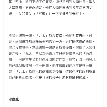
當「熊徹」派門下的下任當家，抑或是回到人類社會，進入
大學就讀。更要命的是，他在人類世界遇到多年沒見的父
親。生父和養父（「熊徹」）一下子被放到天秤上。
不論是選哪一邊，「九太」都沒有錯，他絕對有自由。可
是，兩個選項都意味著要割捨另一方，是伴隨代價的抉擇。
假若沒有覺悟，無論選哪一邊結果都會後悔。選擇了人類社
會之後，「九太」自以為過去八年只是鍛練自己的「過渡
期」，可是當生父將他這段時間定性為「痛苦」時，他發現
自己感到很憤怒。這一瞬間，他才意識到這八年是多麼快
樂。「九太」為自己的選擇感到後悔，透過這次的誤判認清
自己的真正想法。這是《狼的孩子》未有接觸的領域。
空虛感