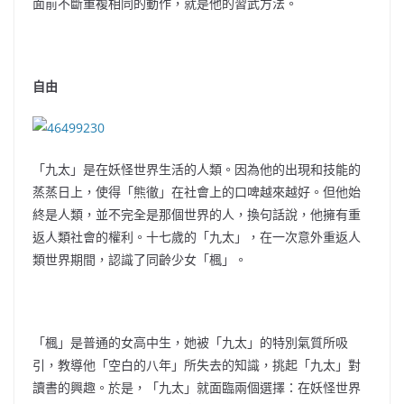
面前不斷重複相同的動作，就是他的習武方法。
自由
「九太」是在妖怪世界生活的人類。因為他的出現和技能的
蒸蒸日上，使得「熊徹」在社會上的口啤越來越好。但他始
終是人類，並不完全是那個世界的人，換句話說，他擁有重
返人類社會的權利。十七歲的「九太」，在一次意外重返人
類世界期間，認識了同齡少女「楓」。
「楓」是普通的女高中生，她被「九太」的特別氣質所吸
引，教導他「空白的八年」所失去的知識，挑起「九太」對
讀書的興趣。於是，「九太」就面臨兩個選擇：在妖怪世界