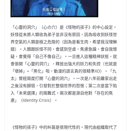
「心靈的洞穴」（心の穴）是《怪物的孩子》的中心設定。
妖怪從未將人類收為弟子並非沒有原因，因為吸收到妖怪世
界空氣的人類是極之危險的（因為是看生肉，希望我沒理解
錯）。人類跟妖怪不同，會感到空虛，焦慮急躁，會自我懷
疑，會覺得「自己不像自己」。一旦進入這種精神狀態，就
會張開「心靈的洞穴」，釋放出強大的妖力和失控（也就是
「壞掉」+「黑化」啦，動漫的語言真的很精準XD）。「九
太」曾經兩度打開「心靈的洞穴」。一次是八年前離家出走
之後沒有歸宿，引發對於整個世界的怨恨；第二次是當下陷
入「未來選擇」的兩難式。兩次都是源自他對「存在的焦
慮」（Identity Crisis）。
《怪物的孩子》中的糾葛是很現代性的。現代由組織取代了