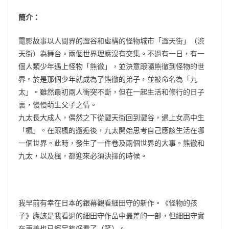
簡介：
電影故事以人間界的澀谷和虛構的怪物城市「澀天街」（渋
天街）為舞台。兩個世界理應沒有交集。不過有一日，有一
個人類少年遇上怪物「熊徹」，並決意跟隨熊徹到怪物的世
界。於是那個少年就成為了熊徹的弟子，並被命名為「九
太」。雖然最初兩人衝突不斷，但在一起生活和修行的日子
裏，慢慢萌生父子之情。
九太長大成人，偶然之下從澀天街回到澀谷，遇上女高中生
「楓」。在跟楓的邂逅後，九太開始思考自己應該生活在哪
一個世界。此時，發生了一件卷及兩個世界的大事。熊徹和
九太，以及楓，都迎來必須決擇的時候。
我早前有幸在日本的銀幕觀看細田守的新作。《怪物的孩
子》應該是我看過的細田守作品中最差的一部，但細田守實
在再差也已經足夠好看了（笑）。