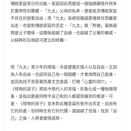
傳統家庭昔日的功能。家庭因此而變成一個強調親情作用多
於實用性的團體。「九太」父母的私奔，便是追求傳統家庭
不存在的戀愛自由；而「九太」拒絕到親戚那裡居住而離家
出走，亦是對傳統家庭的否定。「九太」跟「熊徹」毫無疑
問是父子關係，這關係超越了血緣，也超越了父權的權威，
以純粹的互相認可建立的絆羈。
而「九太」青少年的煩惱，亦是建基於個人以及自由。正因
為人有自由，也認同自己為一個個體，才會詢問自己是誰，
並因為找不到答案而產生空虛感，打開「心靈的洞穴」。
《怪物的孩子》將如今現代人的苦惱，形象化成一種物理現
象，並指出那是同時令自己和別人都感到痛苦的根源。可
是，《怪物的孩子》並未對此種意識形態作出否定，自由有
它的好處，但同時也有它的代價。當超越了苦惱，找到「自
己」之後，人將會變得成熟。