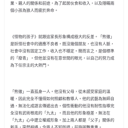
業、親人的關係和前途，為了起居伙食和收入，以及隱瞞兩
個小孩為狼人而疲於奔命。
《怪物的孩子》就跟這家長形象構成極大的反差。「熊徹」
是妖怪社會中的適應不良者。既沒幾個朋友，也沒有人脈，
社會中沒有固定工作，收入也不穩定。簡而言之，是個標準
的「廢青」。但他並沒有在意世間的眼光，以自己的努力成
為下任宗主的大熱門。
「熊徹」一直孤身一人。他沒有父母，從未感受家庭的溫
暖，因此完全不懂得如何照顧和教導人。他的武藝為無師自
通，無法化成語言傳遞出去。個性衝動的他沒有耐性指導完
全沒有武術根底的「九太」。而且他的形象極差，無法在
「九太」心中建立權威形象。加上兩人都是「父子」關係的
新手，突然相遇，令兩人不知所措，前路困難重重。