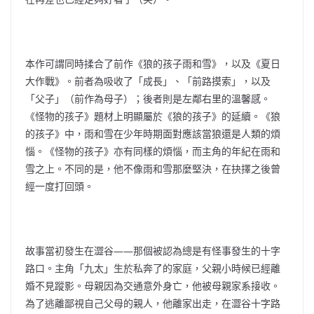
本作可謂同時揉合了前作《狼的孩子雨和雪》，以及《夏日
大作戰》。前者為吸收了「成長」、「前路摸索」，以及
「父子」（前作為母子）；後者則是左鄰右里的溫馨感。
《怪物的孩子》題材上明顯屬於《狼的孩子》的延續。《狼
的孩子》中，雨和雪在少年時期面對應該當狼還是人類的煩
惱。《怪物的孩子》亦有同樣的煩惱，而主角的年紀在雨和
雪之上。不同的是，他不像雨和雪那麼堅決，在抉擇之後曾
經一度打回頭。
故事當初發生在澀谷——那個被認為總是有怪事發生的十字
路口。主角「九太」生於私奔了的家庭，父親小時候已經離
婚不見蹤影。母親因為交通意外身亡，他被母親家系接收。
為了逃離鄙視自己父母的親人，他離家出走，在澀谷十字路