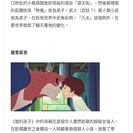
口附近的小巷誤闖進妖怪版的澀谷「澀天街」，然後被裡面
的孤獨妖怪「熊徹」收為弟子。武人（武妖？）將人類小孩
收為弟子，在妖怪世界中史無前例。「九太」這個例外，在
那世界掀起了翻天覆地的變化。
廢青家長
《狼的孩子》中的母親花是個令人肅然起敬的超級女強人，
在配偶離世之後獨自一人照顧著兩個狼人小孩。放棄了學