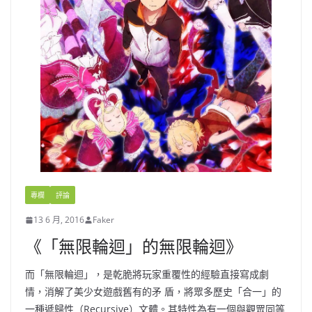
專欄
評論
13 6 月, 2016
Faker
《「無限輪迴」的無限輪迴》
而「無限輪迴」，是乾脆將玩家重覆性的經驗直接寫成劇
情，消解了美少女遊戲舊有的矛 盾，將眾多歷史「合一」的
一種遞歸性（Recursive）文體。其特性為有一個與觀眾同等