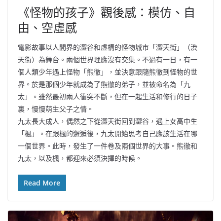
《怪物的孩子》觀後感：模仿、自
由、空虛感
電影故事以人間界的澀谷和虛構的怪物城市「澀天街」（渋
天街）為舞台。兩個世界理應沒有交集。不過有一日，有一
個人類少年遇上怪物「熊徹」，並決意跟隨熊徹到怪物的世
界。於是那個少年就成為了熊徹的弟子，並被命名為「九
太」。雖然最初兩人衝突不斷，但在一起生活和修行的日子
裏，慢慢萌生父子之情。
九太長大成人，偶然之下從澀天街回到澀谷，遇上女高中生
「楓」。在跟楓的邂逅後，九太開始思考自己應該生活在哪
一個世界。此時，發生了一件卷及兩個世界的大事。熊徹和
九太，以及楓，都迎來必須決擇的時候。
Read More