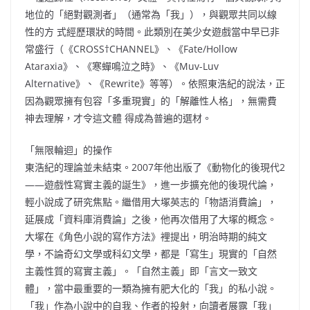
地位的「絕對觀測者」（通常為「我」），與觀眾共同以線
性的方 式經歷環狀的時間。此類別在美少女遊戲當中早已非
常盛行（《CROSS†CHANNEL》、《Fate/Hollow
Ataraxia》、《寒蟬鳴泣之時》、《Muv-Luv
Alternative》、《Rewrite》等等）。依照東浩紀的說法，正
因為觀眾擁有包容「多重現實」的「解離性人格」，無需費
神去理解，才令這文體 得成為普遍的選材。
「無限輪迴」的操作
東浩紀的理論並未結束。2007年他出版了《動物化的後現代2
——遊戲性寫實主義的誕生》，進一步擴充他的後現代論，
輕小說成了研究焦點。繼借用大塚英志的「物語消費論」，
延展成「資料庫消費論」之後，他再次借用了大塚的概念。
大塚在《角色小說的寫作方法》裡提出，明治時期的純文
學，不論奇幻文學或科幻文學，都是「寫生」現實的「自然
主義性質的寫實主義」。「自然主義」即「言文一致文
體」，當中最重要的一類為擁有肥大化的「我」的私小說。
「我」作為小說中的自我、作者的投射，向讀者展露「我」