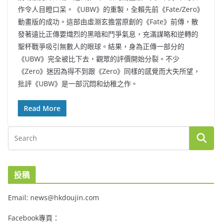
作令人目瞪口呆。《UBW》的重製，全賴先前《Fate/Zero》
動畫版的成功。這部由虛淵玄擔當原創的《Fate》前傳，散
發著遠比正傳要熾烈的黑暗和鬥爭氣息，充滿謀略和逆轉的
聖杯戰爭吸引無數人的眼球。結果，身為正傳一部分的
《UBW》完全被比下去，觀眾的評價開始分裂。不少
《Zero》迷因為得不到跟《Zero》同樣的感覺而大失所望，
批評《UBW》是一部沉悶和幼稚之作。
Read More
投稿
Email: news@hkdoujin.com
Facebook專頁：