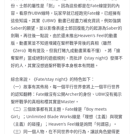
份、士郎的屬性是「劍」。因為這些都是在Fate線提到的內
容。看原作UBW線時，玩家早就已經跑完Fate線，已經擁有
這些知識。其實《UBW》動畫已經盡力補充資訊，例如強調
Saber的願望，並以影像表達士郎回復能力的起源為Saber的
劍鞘。再往後一點說，由於還未推出Heaven’s Feel的動畫
版，動畫黨並不知道埋藏在聖杯戰爭背後的真相（雖然
《Zero》略有提及，但我打賭九成動畫黨看不懂）。將「搶
奪聖杯」當成絕對的遊戲規則，而批評《stay night》發揮不
好的人，其實沒想過聖杯戰爭本身根本有問題。
綜合來說，《Fate/stay night》的特色如下：
（一）故事有其佈局，每一個平行世界會將上一個平行世界
的認知翻轉：Fate線沒有公開Archer的身份、UBW沒有揭示
聖杯戰爭的真相和櫻其實是Master。
（二）三個故事都有其主題，Fate線是「Boy meets
Girl」；Unlimited Blade Works線是「理想（主義）與現實
（主義）的碰撞」；Heaven’s Feel線是詢問「何謂惡」。
（三）同一個人物，在不同世界中的行為，讓該角色變得更