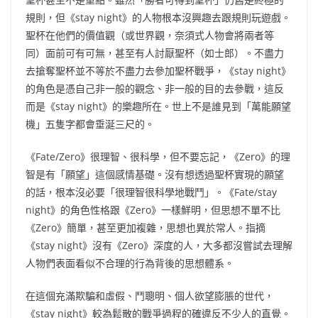
規則，但《stay night》的人物根本沒興趣去跟規則玩遊戲。
聖杯在他們的價值觀（或世界觀，奈須式人物會將兩者等
同）面前可有可無，甚至有人討厭聖杯（如士郎）。不盡力
去搶奪聖杯並不等於不盡力去參加聖杯戰爭，《stay night》
的角色是憑自己非一般的觀念、非一般的目的去參戰，這反
而是《stay night》的樂趣所在。世上不是誰見到「萬能願望
機」五隻字都會垂涎三尺的。
《Fate/Zero》很理智、很科學，但不要忘記，《Zero》的理
智是有「願望」這個感情基礎。沒有想透過聖杯實現的願望
的話，根本沒必要「很理智很科學地戰鬥」。《Fate/stay
night》的角色性格跟《Zero》一樣鮮明，但思想不單不比
《Zero》簡單，甚至更加複雜，思想也異於常人。指摘
《stay night》沒有《Zero》深度的人，大多都沒嘗試去理解
人物們表面看似不合理的行為背後的思想體系。
在這個充滿欺騙和虛假、鬥聰明、個人欲望膨脹的世代，
《stay night》較為鬆散的戰爭過程的確違反不少人的直覺。