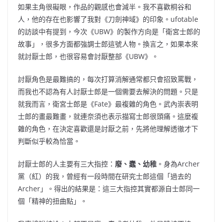
如果主角很礙眼，作品的觀感也會減半。我不喜歡桐谷和
人，他的存在也影響了我對《刀劍神域》的印象。ufotable
的訪談中有提到，今次《UBW》的製作方向是「衛宮士郎的
故事」，很多方面都強調士郎這號人物。換言之，如果本來
就討厭士郎，也很容易會討厭整部《UBW》。
討厭角色是最難搞的，每次打算消解通常都只會招致罵戰，
而我也不認為有人討厭士郎是一個需要去解決的問題。只是
就我而言，衛宮士郎是《Fate》最複雜的角色。武內崇表明
士郎的畫最難畫，就連奈須也表示描寫士郎很頭痛。這麼複
雜的角色，在決定喜歡還是討厭之前，先將他理解透徹才下
判斷似乎較為恰當。
討厭士郎的人主要有三大指控：
廢、蠢、幼稚
。身為Archer
黨（紅）的我，曾經有一段時間在研究士郎這個「過去的
Archer」。得出的結果是：這三大指控其實都源自士郎同一
個「精神的扭曲點」。