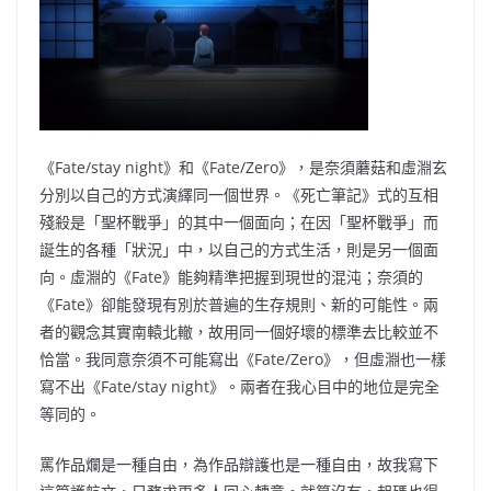
《Fate/stay night》和《Fate/Zero》，是奈須蘑菇和虛淵玄
分別以自己的方式演繹同一個世界。《死亡筆記》式的互相
殘殺是「聖杯戰爭」的其中一個面向；在因「聖杯戰爭」而
誕生的各種「狀況」中，以自己的方式生活，則是另一個面
向。虛淵的《Fate》能夠精準把握到現世的混沌；奈須的
《Fate》卻能發現有別於普遍的生存規則、新的可能性。兩
者的觀念其實南轅北轍，故用同一個好壞的標準去比較並不
恰當。我同意奈須不可能寫出《Fate/Zero》，但虛淵也一樣
寫不出《Fate/stay night》。兩者在我心目中的地位是完全
等同的。
罵作品爛是一種自由，為作品辯護也是一種自由，故我寫下