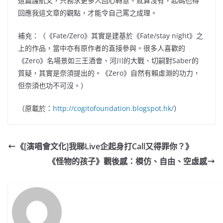
這篇護航文，只務求更多人回心轉意。就算沒有，起碼也得
回應我這文章的觀點，才能令自己罵之成理。
補充：（《Fate/Zero》其實是建基於《Fate/stay night》之
上的作品，當中亦有原作者的直接參與。很多人喜歡的
《Zero》名場景如三王酒會、河川的大戰、切嗣對Saber的
質疑，其實是奈須提出的。《Zero》自然有賴虛淵的功力，
但奈須也功不可沒。）
（原載於：
http://cogitofoundation.blogspot.hk/
）
《[演唱會文化]我睇Live企起身打Call又得罪你？》
《怪物的孩子》觀後感：模仿、自由、空虛感