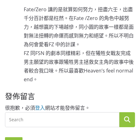
Fate/Zero 講的是就算如何努力，扭盡六壬，出盡
千分百計都是枉然。在Fate /Zero 的角色中越努
力，越想贏的下場越慘，同小圓的故事一樣都是面
對無法扭轉的命運而感到無力和絕望。所以不明白
為何會愛看FZ 中的計謀。
FZ 同FSN 的劇本同樣精彩，但在犧牲女戰友完成
男主願望的故事跟犧牲男主拯救女主角的故事中後
者較合我口味。所以最喜歡Heaven’s feel normal
end。
發佈留言
很抱歉，必須
登入
網站才能發佈留言。