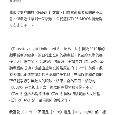
文:Faker
我很少會登關於《Fate》的文章，因為寫來寫去都總是不滿
意。但最近注意到一個現象，令我這個TYPE-MOON廚覺得
今次非寫不可。
《Fate/stay night Unlimited Blade Works》因為2010年的
劇場版劣評如潮，近日推出全新的動畫版，其超高水準的製
作令人目瞪口呆。《UBW》的重製，全賴先前《Fate/Zero》
動畫版的成功。這部由虛淵玄擔當原創的《Fate》前傳，散
發著遠比正傳要熾烈的黑暗和鬥爭氣息，充滿謀略和逆轉的
聖杯戰爭吸引無數人的眼球。結果，身為正傳一部分的
《UBW》完全被比下去，觀眾的評價開始分裂。不少
《Zero》迷因為得不到跟《Zero》同樣的感覺而大失所望，
批評《UBW》是一部沉悶和幼稚之作。
我喜愛《Fate》，不僅是《Zero》還是《stay night》都一樣