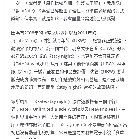
一次」，或者是「原作比較詳細，你沒去了解」。我承認自
己對《Fate》的喜愛已經超出了理性，也準備以類似的方式
辯解，但事實上就是如此，我會盡量令論述沒那麼腦殘。
因為有2008年的《空之境界》以及2011年的
《Fate/Zero》，才造就今年的《UBW》。根據非正式統計，
動漫界平均每八年為一個世代，現今大多在看《UBW》的未
必看過2006年版的《stay night》，也更加不太可能玩過
《Fate/stay night》原作。結果，他們傾向將《UBW》視為
跟《Zero》一樣完全獨立的作品去評價。儘管《UBW》動畫
版完成度確實很高，跟原作遊戲始終相去甚遠。這不是改編
水準的問題，而是關乎《stay night》當初的故事結構。
眾所周知，《Fate/stay night》原作遊戲擁有三個平行世
界：Fate、Unlimited Blade Works以及Heaven’s Feel。三
個世界雖平行，但「人是時間性的存在」，觀賞始終有順
序，原作亦鎖死了順序。《stay night》不是單部的小說，當
初也沒有動畫化的打算，它只是盡力去發揮電子小說「多重