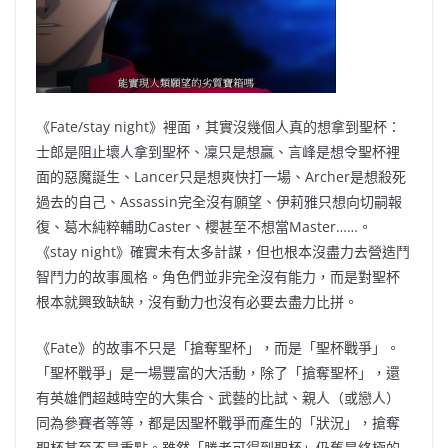
《Fate/stay night》裡面，其實沒幾個人真的想拿到聖杯：
士郎是阻止壞人拿到聖杯、凜只是想贏、言峰是想令聖杯裡
面的惡魔誕生、Lancer只是想爽快打一場、Archer是想殺死
過去的自己、Assassin完全沒有願望、伊莉雅只想向切嗣報
復、葛木純粹輔助Caster、櫻甚至不想當Master……。
《stay night》確實未有太多計謀，但也根本沒盡力去營造鬥
智鬥力的故事風格。角色們並非完全沒有能力，而是對聖杯
根本就興致缺缺，沒有動力也沒有必要去盡力比拼。
《Fate》的故事不只是「搶奪聖杯」，而是「聖杯戰爭」。
「聖杯戰爭」是一場豐富的大活動，除了「搶奪聖杯」，還
有英雄們超越時空的大集合、武藝的比試、親人（或戀人）
同為參賽者等等，都是因聖杯戰爭而產生的「狀況」，搶奪
聖杯甚至不是重點。雖然「勝者可得到聖杯」仍舊是終極的