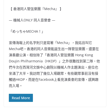
【 香港同人管弦樂團『Mecha』 】
— 機械人ONLY 同人音樂會 —
「めっちゃMECHA！」
宣傳海報上的名字則只是寫著「Mecha」，我姑且叫它
Mecha吧。香港的同人音樂能誕生出一隊管弦樂團，還要在
演奏廳公演，相信除了「香港同人管弦樂團 Hong Kong
Doujin Philharmonia（HKDP）」之外很難找到第二隊，他
們今次在西灣河文娛中心劇院以機械人作主題演出，座位也
坐滿了大半。我訪問了幾位入場觀眾，有些觀眾事前沒有接
觸過HKDP，而是在Facebook上看見演奏會的宣傳，感興趣
而入場。
Read More