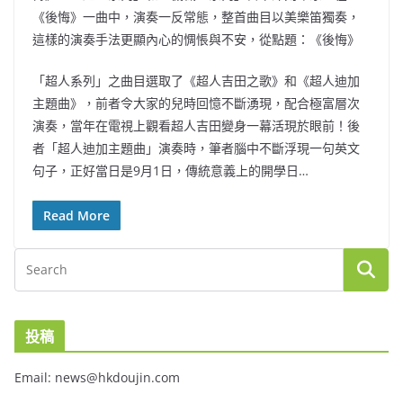
《後悔》一曲中，演奏一反常態，整首曲目以美樂笛獨奏，
這樣的演奏手法更顯內心的惆悵與不安，從點題：《後悔》
「超人系列」之曲目選取了《超人吉田之歌》和《超人迪加
主題曲》，前者令大家的兒時回憶不斷湧現，配合極富層次
演奏，當年在電視上觀看超人吉田變身一幕活現於眼前！後
者「超人迪加主題曲」演奏時，筆者腦中不斷浮現一句英文
句子，正好當日是9月1日，傳統意義上的開學日…
Read More
投稿
Email: news@hkdoujin.com