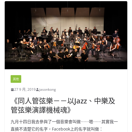
其他
27 9 月, 2019
jasonkong
《同人管弦樂－－以Jazz、中樂及
管弦樂演譯機械魂》
九月十四日我去參與了一個音樂會叫做⋯⋯嗯⋯⋯其實我一
直搞不清楚它的名字，Facebook上的名字就叫做：