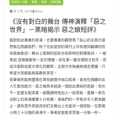
動漫同人活動
專欄
評論
音樂活動
28 3 月, 2018
Bono
《沒有對白的舞台 傳神演釋「惡之
世界」－黑暗揭示 惡之娘短評》
面對如此專業的表演，也要專業的觀眾嗎？貼心的主辦方當
然無忘照顧我們，除了先前提到的場刊上印有連同翻譯的所
有歌曲歌詞，舞台上兩側的投影亦有即時的對應歌詞。 一般
來說,音樂劇都有一定的禮儀，如在某一幕完場時才拍手，而
這次面對這麽大眾化的觀眾，主辦方亦無嚴格規定禮儀，只
希望大家都能夠喜歡和享受。
而筆者則能夠盡情在某些劇情中抽泣起來，害坐在隔離的友
人忙着找紙巾。惡之娘原本就是一個如此單純的悲劇，但也
不一定要全程哭着。劇團適時地加入一些笑點，基爾一家在
派對上的表演確實十分有趣，演員們的一字馬亦令人歎為觀
止，還有意外把道具劍釘在舞台上也是另一個笑點。在那兩
小時三十分鐘的表演中，筆者就是能享受每一分每一秒。