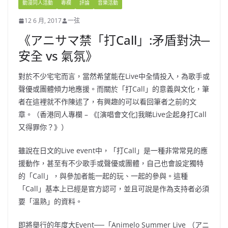
動漫同人活動
專欄
評論
音樂活動
12 6 月, 2017
一弦
《アニサマ禁「打Call」:矛盾對決─
安全 vs 氣氛》
對於不少宅宅而言，當然希望能在Live中全情投入，為歌手或
聲優或團體傾力地應援。而關於「打Call」的意義與文化，筆
者在這裡就不作陳述了，有興趣的可以看回筆者之前的文
章。（香港同人專欄 – 《[演唱會文化]我睇Live企起身打Call
又得罪你？》）
雖說在日文的Live event中，「打Call」是一種非常常見的應
援動作，甚至有不少歌手或聲優或團體，自己也會設定獨特
的「Call」，與參加者能一起的玩、一起的參與。這種
「Call」基本上已經是官方認可，並且可說是作為支持者必須
要「溫熟」的資料。
即將舉行的年度大Event──「Animelo Summer Live （アニ