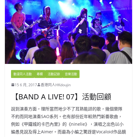
動漫同人活動
專欄
活動記錄
音樂活動
15 6 月, 2017
香港同人HKdoujin
【BAND A LIVE! 07】活動回顧
說到演奏方面，理所當然地少不了耳熟能詳的歌，幾個樂隊
不約而同地演奏SAO系列。也有部份近年較熱門新番歌曲，
例如《甲鐵城的卡巴內里》的《ninelie》，演唱之出色以小
編愚見說及得上Aimer。而最為小編之驚訝是Vocaloid作品鏡