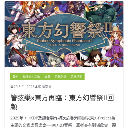
其他
動漫同人活動
專欄
活動記錄
音樂活動
29 5 月, 2026
姬海棠果
管弦樂x東方再臨：東方幻響祭II回
顧
2025年，HKDP及鑄台製作初次於香港舉辦以東方Project為
主題的交響樂音樂會──東方幻響祭，筆者亦有到場欣賞，親