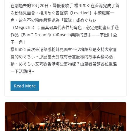
在剛過去的10月20日，聲優兼歌手 櫻川めぐ在香港完成了首
次粉絲見面會，櫻川めぐ曾聲演《LoveLive!》中綺羅翼一
角，故有不少粉絲戲稱她為「翼隊」或めぐちぃ
（Meguchii）；而其最具代表性的角色，必定是動畫及手遊
作品《BanG Dream!》中Roselia樂隊的鼓手——宇田川 亞
子一角！
櫻川めぐ首次來港舉辦粉絲見面會不少粉絲都是支持大家喜
愛的めぐちぃ。那麼當天到底有著甚麼樣的故事與精彩活
動、めぐちぃ又喜歡香港哪些事物呢？由筆者帶領各位重溫
一下活動吧。
Read More