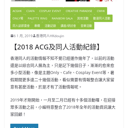
ACGHK
C3AFA
COSPLAY EVENT
CREATIVE PARADISE
CWHK
ONLY場
PALETTE RING
RAINBOW GALA
其他活動
動漫同人活動
同人誌即賣會
專欄
活動記錄
講座/研討會
音樂活動
6 1 月, 2019
香港同人HKdoujin
【2018 ACG及同人活動紀錄】
香港同人的活動情報不知不覺已經運作幾年了，以前的活動
還是以綜合同人展為主，只是記下幾個日子，漸漸的愈來愈
多小型活動，像是主題Only、Cafe、Cosplay Event等，暑
假期間更多達二十幾個活動，看似需要有情報整合讓大家留
意有甚麼活動，於是才有了活動情報呢。
2019年才剛開始，一月至二月已經有十多個活動囉，在迎接
眾多活動之前，小編特意整合了2018年全年的活動資訊讓大
家回顧！