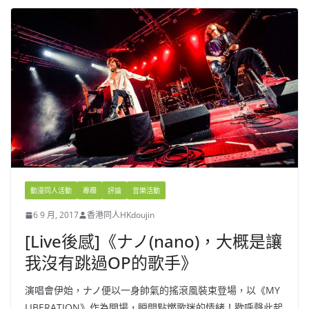
動漫同人活動
專欄
評論
音樂活動
6 9 月, 2017
香港同人HKdoujin
[Live後感]《ナノ(nano)，大概是讓
我沒有跳過OP的歌手》
演唱會伊始，ナノ便以一身帥氣的搖滾風裝束登場，以《MY
LIBERATION》作為開場，瞬間點燃歌迷的情緒！歡呼聲此起