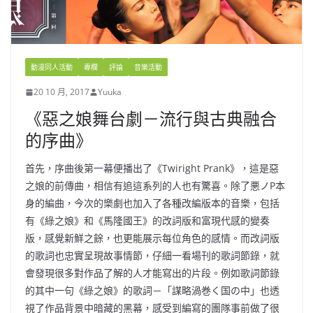
動漫同人活動
專欄
評論
音樂活動
20 10 月, 2017
Yuuka
《惡之娘舞台劇－流行與古典融合
的序曲》
首先，序曲後第一幕便播出了《Twiright Prank》，這是惡
之娘的前傳曲，相信有追這系列的人也有驚喜。除了悪ノP本
身的編曲，今次的樂劇也加入了各種改編版本的音樂，包括
有《綠之娘》和《馬隆國王》的改詞版和富現代感的變奏
版，感覺新鮮之餘，也更能展示每位角色的感情。而改詞版
的歌詞也忠實呈現故事情節，仔細一看場刊的歌詞節錄，就
會發現很多對作品了解的人才能寫出的片段。例如歌詞節錄
的其中一句《綠之娘》的歌詞－「謀略渦巻く国の中」也透
視了作品背景中暗藏的黑幕，感受到編寫的團隊事前做了很