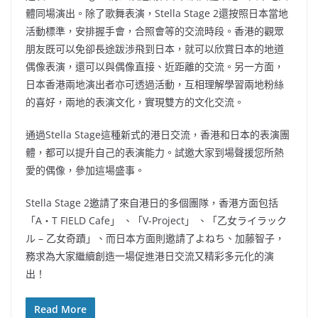
體同場演出。除了歌舞表演，Stella Stage 2還按照日本當地
活動標準，安排握手會，合照會等的交流時段。香港的觀眾
朋友既可以免卻長途跋涉飛到日本，就可以欣賞日本的地道
偶像表演，還可以與偶像直接、近距離的交流。另一方面，
日本香港兩地演出者亦可透過活動，互相理解學習兩地粉絲
的喜好，兩地的表演文化，實現雙方的文化交流。
通過Stella Stage這種新式的港日交流，香港和日本的表演團
體，都可以提升自己的表演能力。試邀大家到場聲援您所熱
愛的偶像，參加這場盛事。
Stella Stage 2邀請了來自港日的多個團隊，香港方面包括
「A‧T FIELD Cafe」 、「V-Project」 、「乙女ライラック
ル – 乙女奇蹟」、而日本方面則邀請了よねち、加藤智子，
務求為大家繼續創造一場促進港日交流又精彩多元化的演
出！
Read More