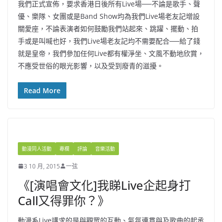
我們正式宣佈，要求香港日後所有Live場──不論是歌手、聲
優、樂隊、女團或是Band Show均為我們Live場老友記增設
關愛座，不論表演者如何鼓勵我們站起來、跳躍、擺動、拍
手或是叫喊也好，我們Live場老友記均不需要配合──給了錢
就是皇帝，我們參加任何Live都有權淨坐、文風不動地欣賞，
不應受世俗的眼光影響，以及受到廢青的滋擾。
Read More
動漫同人活動
專欄
評論
音樂活動
3 10 月, 2015
一弦
《[演唱會文化]我睇Live企起身打
Call又得罪你？》
動漫系Live講求的是與觀眾的互動、氣氛連貫與及歌曲的起承