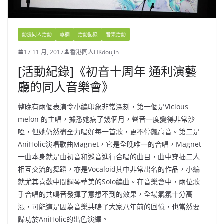
動漫同人活動
專欄
活動記錄
音樂活動
17 11 月, 2017
香港同人HKdoujin
[活動紀錄]《初音十周年 通利演藝
廳的同人音樂會》
整晚有兩個表演令小編印象非常深刻，第一個是Vicious
melon 的主唱，據悉她病了幾個月，聲音一度變得非常沙
啞，但她仍然盡全力唱好每一首歌，更不停飆高音。第二是
AniHolic演唱歌曲Magnet，它是全晚唯一的合唱，Magnet
一曲本身就是由初音和巡音進行合唱的曲目，曲中穿插二人
相互交流的舞蹈，亦是Vocaloid其中非常出名的作品，小編
就尤其喜歡中間鋼琴華美的Solo編曲。在音樂會中，兩位歌
手合唱的共鳴音發揮了意想不到的效果，全場氣氛十分高
漲，可能這是因為音樂共嗚了大家八年前的回憶，也當然要
歸功於AniHolic的出色演繹。