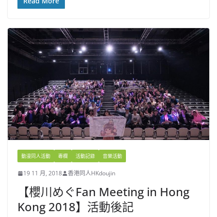
Read More
動漫同人活動
專欄
活動記錄
音樂活動
19 11 月, 2018
香港同人HKdoujin
【櫻川めぐFan Meeting in Hong
Kong 2018】活動後記