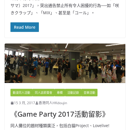
サマ）2017」，突出通告禁止所有令人困擾的行為──如「咲
きクラップ」、「MIX」、甚至是「コール」。
Read More
動漫同人活動
同人誌即賣會
專欄
活動記錄
音樂活動
15 3 月, 2017
香港同人HKdoujin
《Game Party 2017活動留影》
同人攤位的題材種類廣泛，包括白貓Project、Lovelive!