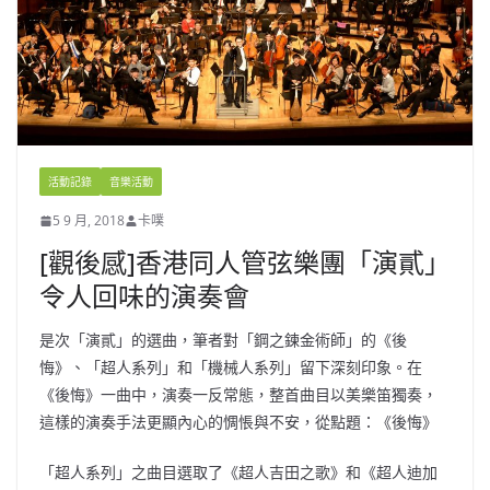
活動記錄
音樂活動
5 9 月, 2018
卡噗
[觀後感]香港同人管弦樂團「演貳」
令人回味的演奏會
是次「演貳」的選曲，筆者對「鋼之鍊金術師」的《後
悔》、「超人系列」和「機械人系列」留下深刻印象。在
《後悔》一曲中，演奏一反常態，整首曲目以美樂笛獨奏，
這樣的演奏手法更顯內心的惆悵與不安，從點題：《後悔》
「超人系列」之曲目選取了《超人吉田之歌》和《超人迪加