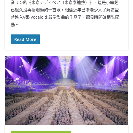
音リン的《東京テディベア（東京泰迪熊）》，這是小編經
已很久沒再接觸過的一首歌，相信近年已漸漸少人了解這些
曾進入v家(Vocaloid)殿堂樂曲的作品了，聽見瞬間確稍覺感
動。
Read More