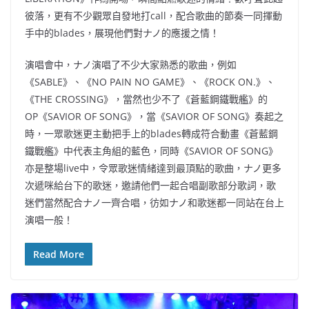
彼落，更有不少觀眾自發地打call，配合歌曲的節奏一同揮動
手中的blades，展現他們對ナノ的應援之情！
演唱會中，ナノ演唱了不少大家熟悉的歌曲，例如
《SABLE》、《NO PAIN NO GAME》、《ROCK ON.》、
《THE CROSSING》，當然也少不了《蒼藍鋼鐵戰艦》的
OP《SAVIOR OF SONG》，當《SAVIOR OF SONG》奏起之
時，一眾歌迷更主動把手上的blades轉成符合動畫《蒼藍鋼
鐵戰艦》中代表主角組的藍色，同時《SAVIOR OF SONG》
亦是整場live中，令眾歌迷情緒達到最頂點的歌曲，ナノ更多
次遞咪給台下的歌迷，邀請他們一起合唱副歌部分歌詞，歌
迷們當然配合ナノ一齊合唱，彷如ナノ和歌迷都一同站在台上
演唱一般！
Read More