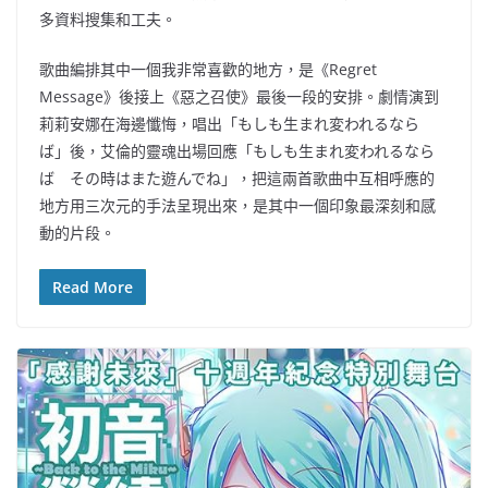
多資料搜集和工夫。
歌曲編排其中一個我非常喜歡的地方，是《Regret
Message》後接上《惡之召使》最後一段的安排。劇情演到
莉莉安娜在海邊懺悔，唱出「もしも生まれ変われるなら
ば」後，艾倫的靈魂出場回應「もしも生まれ変われるなら
ば その時はまた遊んでね」，把這兩首歌曲中互相呼應的
地方用三次元的手法呈現出來，是其中一個印象最深刻和感
動的片段。
Read More