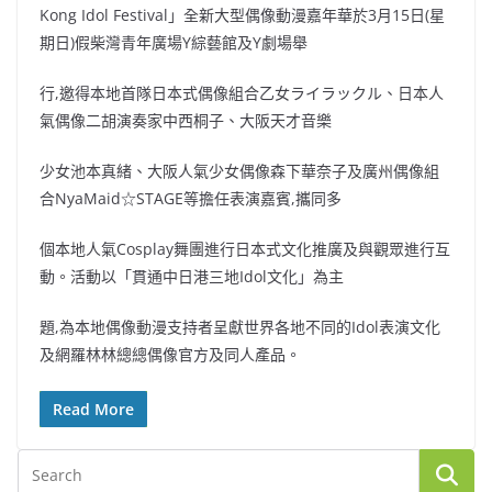
Kong Idol Festival」全新大型偶像動漫嘉年華於3月15日(星
期日)假柴灣青年廣場Y綜藝館及Y劇場舉
行,邀得本地首隊日本式偶像組合乙女ライラックル、日本人
氣偶像二胡演奏家中西桐子、大阪天才音樂
少女池本真緒、大阪人氣少女偶像森下華奈子及廣州偶像組
合NyaMaid☆STAGE等擔任表演嘉賓,攜同多
個本地人氣Cosplay舞團進行日本式文化推廣及與觀眾進行互
動。活動以「貫通中日港三地Idol文化」為主
題,為本地偶像動漫支持者呈獻世界各地不同的Idol表演文化
及網羅林林總總偶像官方及同人產品。
Read More