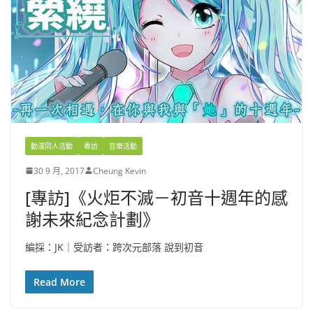
動漫同人活動
專訪
音樂活動
30 9 月, 2017
Cheung Kevin
[專訪]《火炬不滅－初音十週年的感
謝未來紀念計劃》
編採：JK｜受訪者：跨次元部落 說到初音
Read More