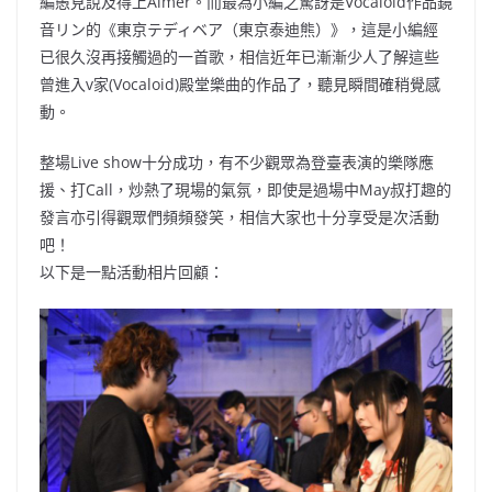
編愚見說及得上Aimer。而最為小編之驚訝是Vocaloid作品鏡
音リン的《東京テディベア（東京泰迪熊）》，這是小編經
已很久沒再接觸過的一首歌，相信近年已漸漸少人了解這些
曾進入v家(Vocaloid)殿堂樂曲的作品了，聽見瞬間確稍覺感
動。
整場Live show十分成功，有不少觀眾為登臺表演的樂隊應
援、打Call，炒熱了現場的氣氛，即使是過場中May叔打趣的
發言亦引得觀眾們頻頻發笑，相信大家也十分享受是次活動
吧！
以下是一點活動相片回顧：