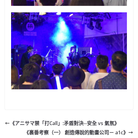
《アニサマ禁「打Call」:矛盾對決─安全 vs 氣氛》
《裏番考察（一） 創造傳說的動畫公司－ a1c》