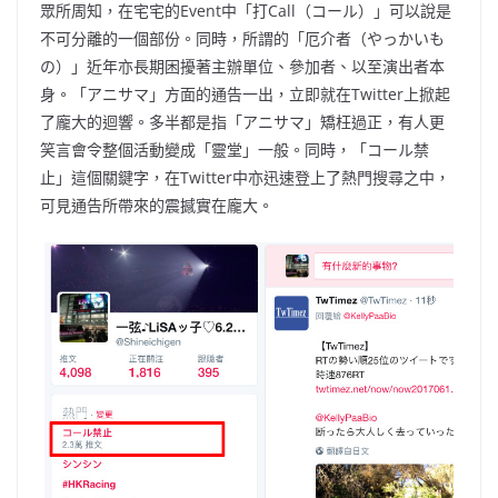
眾所周知，在宅宅的Event中「打Call（コール）」可以說是
不可分離的一個部份。同時，所謂的「厄介者（やっかいも
の）」近年亦長期困擾著主辦單位、參加者、以至演出者本
身。「アニサマ」方面的通告一出，立即就在Twitter上掀起
了龐大的迴響。多半都是指「アニサマ」矯枉過正，有人更
笑言會令整個活動變成「靈堂」一般。同時，「コール禁
止」這個關鍵字，在Twitter中亦迅速登上了熱門搜尋之中，
可見通告所帶來的震撼實在龐大。