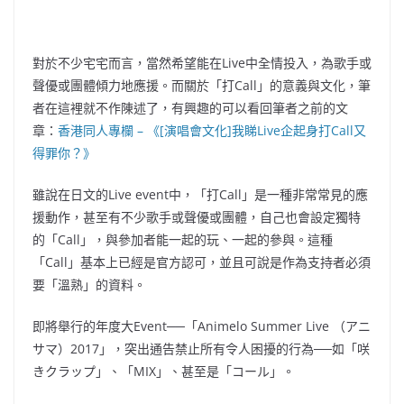
對於不少宅宅而言，當然希望能在Live中全情投入，為歌手或
聲優或團體傾力地應援。而關於「打Call」的意義與文化，筆
者在這裡就不作陳述了，有興趣的可以看回筆者之前
的文
章：
香港同人專欄 – 《[演唱會文化]我睇Live企起身打Call又
得罪你？》
雖說在日文的Live event中，「打Call」是一種非常常見的應
援動作，甚至有不少歌手或聲優或團體，自己也會設定獨特
的「Call」，與參加者能一起的玩、一起的參與。這種
「Call」基本上已經是官方認可，並且可說是作為支持者必須
要「溫熟」的資料。
即將舉行的年度大Event──「Animelo Summer Live （アニ
サマ）2017」，突出通告禁止所有令人困擾的行為──如「咲
きクラップ」、「MIX」、甚至是「コール」。