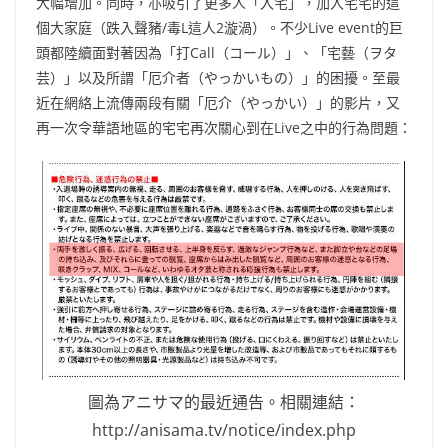
大幅增加。同時，亦吸引了更多人「入宅」，加入宅宅的這
個大家庭（跌入聲豬/毒L這人2漩渦）。
不少Live event的巨
頭都陸續面對著因為「打Call（コール）」、「宅藝（ヲタ
芸）」以及所謂「厄介者（やっかいもの）」的困擾。至最
近在網絡上流傳兩段有關「厄介（やっかい）」的影片，又
再一次令華語地區的宅宅再次關心到在Live之中的行為問題：
圖為アニサマ的最近通告。相關連結：
http://anisama.tv/notice/index.php