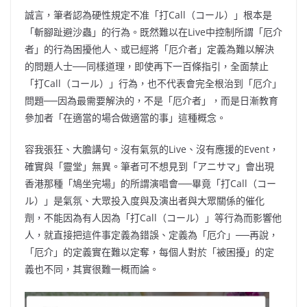
誠言，筆者認為硬性規定不准「打Call（コール）」根本是
「斬腳趾避沙蟲」的行為。既然難以在Live中控制所謂「厄介
者」的行為困擾他人、或已經將「厄介者」定義為難以解決
的問題人士──同樣道理，即使再下一百條指引，全面禁止
「打Call（コール）」行為，也不代表會完全根治到「厄介」
問題──因為最需要解決的，不是「厄介者」，而是日漸教育
參加者「在適當的場合做適當的事」這種概念。
容我張狂、大膽講句。沒有氣氛的Live、沒有應援的Event，
確實與「靈堂」無異。筆者可不想見到「アニサマ」會出現
香港那種「鳩坐完場」的所謂演唱會──畢竟「打Call（コー
ル）」是氣氛、大眾投入度與及演出者與大眾關係
的催化
劑，不能因為有人因為「打Call（コール）」等行為而影響他
人，就直接把這件事定義為錯誤、定義為「厄介」──再說，
「厄介」的定義實在難以定奪，每個人對於「被困擾」的定
義也不同，其實很難一概而論。