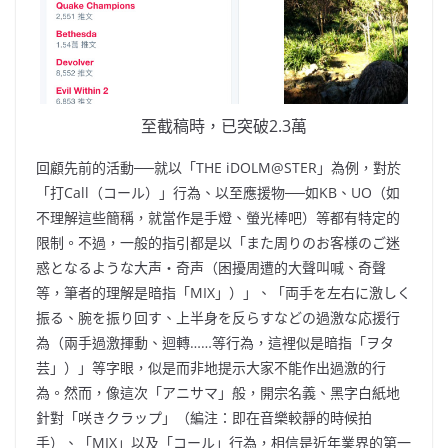
至截稿時，已突破2.3萬
回顧先前的活動──就以「THE iDOLM@STER」為例，對於
「打Call（コール）」行為、以至應援物──如KB、UO（如
不理解這些簡稱，就當作是手燈、螢光棒吧）等都有特定的
限制。不過，一般的指引都是以「また周りのお客様のご迷
惑となるような大声・奇声（困擾周遭的大聲叫喊、奇聲
等，筆者的理解是暗指「MIX」）」、「両手を左右に激しく
振る、腕を振り回す、上半身を反らすなどの過激な応援行
為（兩手過激揮動、迴轉……等行為，這裡似是暗指「ヲタ
芸」）」等字眼，似是而非地提示大家不能作出過激的行
為。然而，像這次「アニサマ」般，開宗名義、黑字白紙地
針對「咲きクラップ」（編注：即在音樂較靜的時候拍
手）、「MIX」以及「コール」行為，相信是近年業界的第一