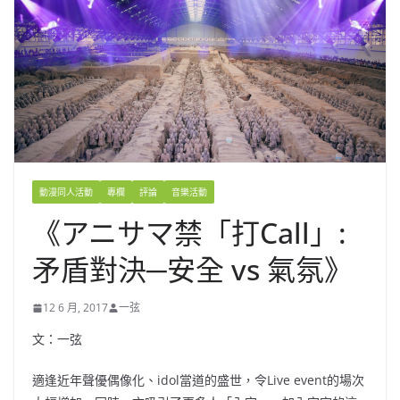
動漫同人活動
專欄
評論
音樂活動
《アニサマ禁「打Call」:
矛盾對決─安全 vs 氣氛》
12 6 月, 2017
一弦
文：一弦
適逢近年聲優偶像化、idol當道的盛世，令Live event的場次