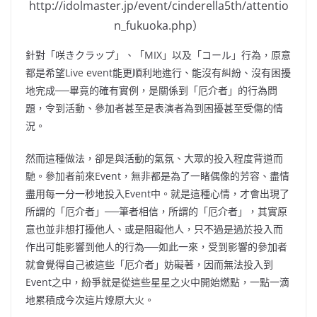
http://idolmaster.jp/event/cinderella5th/attentio
n_fukuoka.php）
針對「咲きクラップ」、「MIX」以及「コール」行為，原意
都是希望Live event能更順利地進行、能沒有糾紛、沒有困擾
地完成──畢竟的確有實例，是關係到「厄介者」的行為問
題，令到活動、參加者甚至是表演者為到困擾甚至受傷的情
況。
然而這種做法，卻是與活動的氣氛、大眾的投入程度背道而
馳。參加者前來Event，無非都是為了一睹偶像的芳容、盡情
盡用每一分一秒地投入Event中。就是這種心情，才會出現了
所謂的「厄介者」──筆者相信，所謂的「厄介者」，其實原
意也並非想打擾他人、或是阻礙他人，只不過是過於投入而
作出可能影響到他人的行為──如此一來，受到影響的參加者
就會覺得自己被這些「厄介者」妨礙著，因而無法投入到
Event之中，紛爭就是從這些星星之火中開始燃點，一點一滴
地累積成今次這片燎原大火。