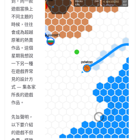
到，同一款
遊戲當換上
不同主題的
時候，往往
會成為超越
原著的熱賣
作品。這個
星期我想說
一下另一種
在遊戲界常
見的設計方
式 — 集各家
所長的遊戲
作品。
先旨聲明，
以下要介紹
的遊戲不但