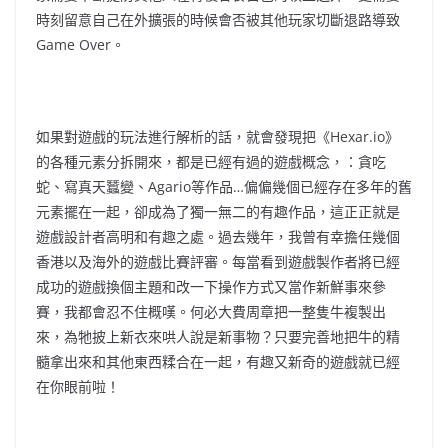
時刻留意自己在外擴張的時候會否被其他玩家切斷退路導致
Game Over。
如果對遊戲的玩法進行解析的話，就會發現把《Hexar.io》
的各種元素分拆開來，都是已經有過的遊戲概念，：貪吃
蛇、
寫真天蠶變
、Agario等作品…偏偏幾個已經存在多年的舊
元素擺在一起，卻成為了獨一無二的有趣作品，這正正就是
遊戲設計者高明和有趣之處。過去幾年，我曾有幸擔任幾個
香港以及海外的遊戲比賽評審。每當看到遊戲製作者將已經
成功的遊戲換個主題和改一下操作方式又當作新鮮事來參
賽，我都會忍不住概嘆。何必大費周章把一整隻牛複製出
來，為牠披上新衣來哄人說是新事物？只要完善地把牛的精
髓拿出來和其他東西糅合在一起，有趣又新奇的遊戲就已經
在你眼前啦！