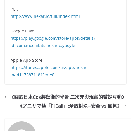
PC：
http://www.hexar.io/full/index.html
Google Play:
https://play.google.com/store/apps/details?
id=com.mochibits.hexario.google
Apple App Store:
https://itunes.apple.com/us/app/hexar-
io/id1175871181?mt=8
《關於日本Cos裝逛街的光景 二次元與現實的微妙互動》
《アニサマ禁「打Call」:矛盾對決─安全 vs 氣氛》