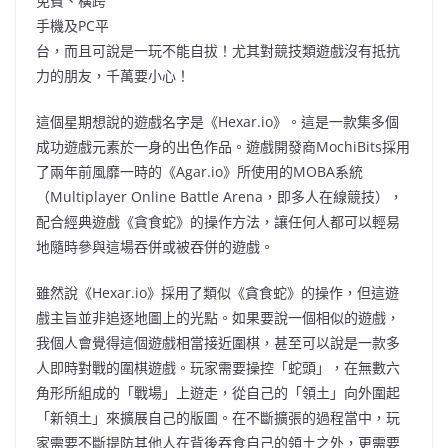
免費、橫跨
手機及PC平
台，而且可說是一玩不能自拔！尤其對競技類遊戲沒有抵抗
力的朋友，千萬要小心！
這個星期想說的遊戲名字是《Hexar.io》。這是一款集多個
成功遊戲元素於一身的出色作品。遊戲開發商MochiBits採用
了兩年前風靡一時的《Agar.io》所使用的MOBA系統
（Multiplayer Online Battle Arena，即多人在線競技），
配合經典遊戲《貪食蛇》的操作方法，讓任何人都可以輕易
地隨時參與這場吞併或被吞併的遊戲。
雖然說《Hexar.io》採用了類似《貪食蛇》的操作，但這遊
戲主旨並非追逐地圖上的光點。如果要說一個相似的遊戲，
我個人會覺得這個遊戲相當接近圍棋，甚至可以說是一款多
人即時對戰的圍棋遊戲。玩家需要操控「蛇頭」，在無數六
角形所組成的「戰場」上遊走，從自己的「領土」向外圍起
「新領土」來擴展自己的版圖。在不斷擴張的過程當中，玩
家需要不斷提防其他人在背後吞食自己的領土之外，更需要