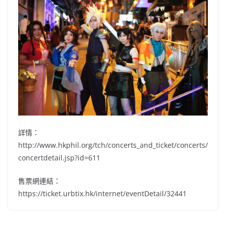
詳情：
http://www.hkphil.org/tch/concerts_and_ticket/concerts/
concertdetail.jsp?id=611
售票網連結：
https://ticket.urbtix.hk/internet/eventDetail/32441