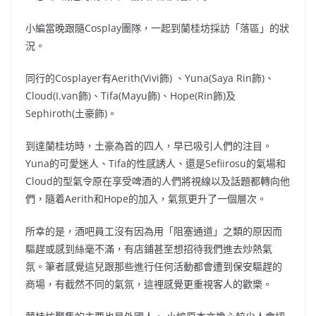
小編當晚跟隨Cosplay團隊，一起到蘭桂坊採訪「落區」的狀
況。
同行的Cosplayer有Aerith(Vivi飾) 、Yuna(Saya Rin飾)、
Cloud(I.van飾)、Tifa(Mayu飾)、Hope(Rin飾)及
Sephiroth(土豪飾)。
到達蘭桂坊時，土豪為首的四人，早已吸引人們的注目。
Yuna的可愛迷人、Tifa的性感誘人、還是Sefiirosu的氣場和
Cloud的型氣令原在享受啤酒的人們將視線以及話題都轉向他
們，隨着Aerith和Hope的加入，氣氛更升了一個層次。
所幸的是，酒吧員工沒有因為用「阻塞通道」之類的原因而
驅趕或感到絲毫不滿，有店鋪甚至想招待我們進去炒熱氣
氛。筆者感覺這兒跟那些進行任何活動都會遭到保安驅趕的
商場，有截然不同的氣氛，這裡感覺更重視客人的歡樂。