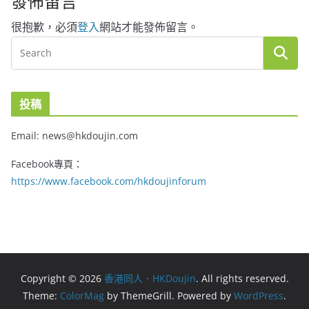
發佈留言
很抱歉，必須
登入
網站才能發佈留言。
投稿
Email: news@hkdoujin.com
Facebook專頁：
https://www.facebook.com/hkdoujinforum
Copyright © 2026
香港同人．HKDoujin
. All rights reserved.
Theme:
ColorMag
by ThemeGrill. Powered by
WordPress
.