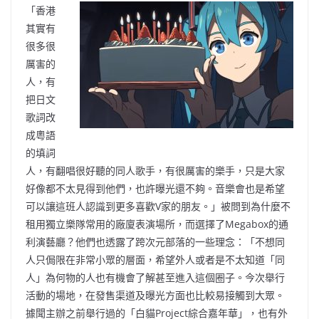
「香港
其實有
很多很
厲害的
人，有
把日文
歌詞改
成粵語
的填詞
人，有翻唱很好聽的同人歌手，有很厲害的樂手，只是大家
好像都不太見得到他們，也許曝光還不夠。音樂會也是希望
可以讓這班人認識到更多喜歡V家的朋友。」被問到為什麼不
租用獨立樂隊常用的廠廈表演場所，而選擇了Megabox的通
利演藝廳？他們也透露了跨次元部落的一些理念：「不想同
人只侷限在非常小眾的層面，希望外人或者是不太知道「同
人」為何物的人也有機會了解甚至進入這個圈子。今次舉行
活動的場地，在發售渠道及曝光方面也比較易接觸到大眾。
據聞主辦之前舉行過的「白貓Project綜合嘉年華」，也有外