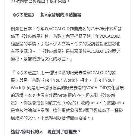
31號前都已經推出了很多東西。
《砂の惑星》 對V家發展的冷酷描寫
例如在日本，今年以VOCALOID作曲成名的ハチ/米津玄師發
佈了《砂の惑星》這一首歌，內容描寫了這十年VOCALOID
經歷過的事情，引起不少人共鳴。今次的受訪者對這首歌也
有不少感想。「《砂の惑星》是描寫屬於VOCALOID的歷史
過程，是盛載這個文化的歌曲。」
「《砂の惑星》用一種很冷酷的眼光去看VOCALOID的發
展，與另一首歌《Tell Your World》相比，《Tell Your
World》則是用一種很溫柔的眼光去看待VOCALOID文化發展
的環境，本身也沒有什麼neta(梗)存在。但去到《砂の惑
星》，你是會找到關於其他（V家的）歌的neta，而這些neta
是會被討論和注意到，這件事就象徵著V家已經成為了一種發
展成熟的文化，不應輕易隨著時間而沒落。」
造就V家時代的人 現在到了哪裡去？