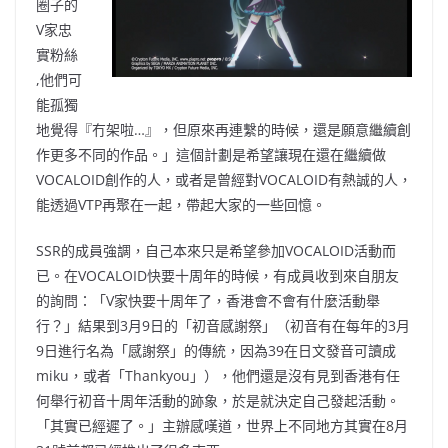
圈子的
V家忠
實粉絲
,他們可
能孤獨
地覺得『冇架啦…』，但原來再連繫的時候，還是願意繼續創
作更多不同的作品。」這個計劃是希望讓現在還在繼續做
VOCALOID創作的人，或者是曾經對VOCALOID有熱誠的人，
能透過VTP再聚在一起，帶起大家的一些回憶。
SSR的成員強調，自己本來只是希望參加VOCALOID活動而
已。在VOCALOID快要十周年的時候，有成員收到來自朋友
的詢問：「V家快要十周年了，香港會不會有什麼活動舉
行？」結果到3月9日的「初音感謝祭」（初音有在每年的3月
9日進行名為「感謝祭」的傳統，因為39在日文發音可讀成
miku，或者「Thankyou」），他們還是沒有見到香港有任
何舉行初音十周年活動的跡象，於是就決定自己發起活動。
「其實已經遲了。」主辦感嘆道，世界上不同地方其實在8月