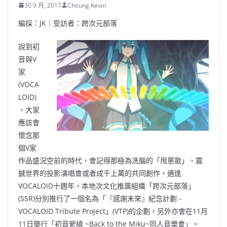
30 9 月, 2017
Cheung Kevin
編採：JK｜受訪者：跨次元部落
說到初
音與V
家
(VOCA
LOID)
，大家
應該會
懷念那
個V家
作品盛況空前的時代，會記得那極為洗腦的「甩蔥歌」、震
撼世界的投影演唱會或者成千上萬的共同創作。適逢
VOCALOID十週年，本地次文化推廣組織「跨次元部落」
(SSR)分別推行了一個名為「『感謝未來』紀念計劃 -
VOCALOID Tribute Project」(VTP)的企劃，另外亦會在11月
11日舉行「初音縈繞 ~Back to the Miku~同人音樂會」。