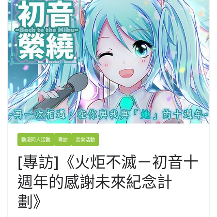
動漫同人活動
專訪
音樂活動
[專訪]《火炬不滅－初音十
週年的感謝未來紀念計
劃》