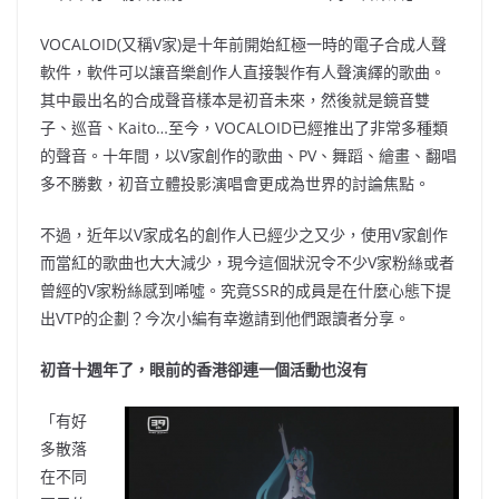
VOCALOID(又稱V家)是十年前開始紅極一時的電子合成人聲
軟件，軟件可以讓音樂創作人直接製作有人聲演繹的歌曲。
其中最出名的合成聲音樣本是初音未來，然後就是鏡音雙
子、巡音、Kaito…至今，VOCALOID已經推出了非常多種類
的聲音。十年間，以V家創作的歌曲、PV、舞蹈、繪畫、翻唱
多不勝數，初音立體投影演唱會更成為世界的討論焦點。
不過，近年以V家成名的創作人已經少之又少，使用V家創作
而當紅的歌曲也大大減少，現今這個狀況令不少V家粉絲或者
曾經的V家粉絲感到唏噓。究竟SSR的成員是在什麼心態下提
出VTP的企劃？今次小編有幸邀請到他們跟讀者分享。
初音十週年了，眼前的香港卻連一個活動也沒有
「有好
多散落
在不同