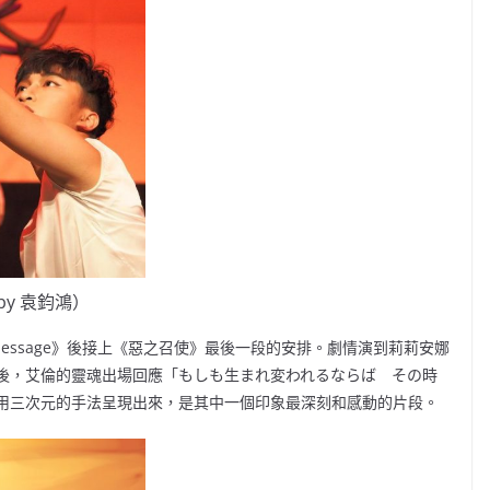
by 袁鈞鴻）
Message》後接上《惡之召使》最後一段的安排。劇情演到莉莉安娜
後，艾倫的靈魂出場回應「もしも生まれ変われるならば その時
用三次元的手法呈現出來，是其中一個印象最深刻和感動的片段。