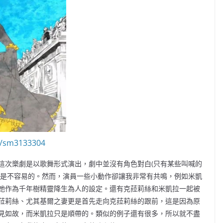
ch/sm3133304
這次樂劇是以歌舞形式演出，劇中並沒有角色對白(只有某些叫喊的
色是不容易的。然而，演員一些小動作卻讓我非常有共鳴，例如米凱
她作為千年樹精靈降生為人的設定。還有克菈莉絲和米凱拉一起被
菈莉絲、尤其基爾之妻更是首先走向克菈莉絲的跟前，這是因為原
見如故，而米凱拉只是順帶的。類似的例子還有很多，所以就不盡