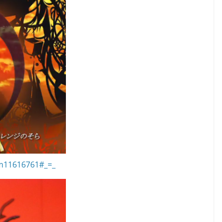
sm11616761#_=_