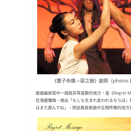
《雙子命運—惡之娘》劇照（photos 
歌曲編排其中一個我非常喜歡的地方，是《Regret 
在海邊懺悔，唱出「もしも生まれ変われるならば」
はまた遊んでね」，把這兩首歌曲中互相呼應的地方