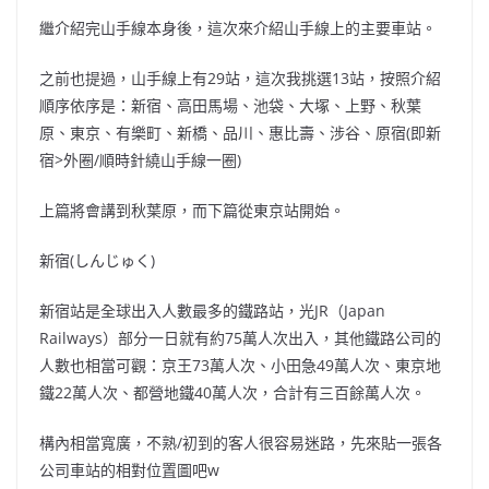
繼介紹完山手線本身後，這次來介紹山手線上的主要車站。
之前也提過，山手線上有29站，這次我挑選13站，按照介紹
順序依序是：新宿、高田馬場、池袋、大塚、上野、秋葉
原、東京、有樂町、新橋、品川、惠比壽、涉谷、原宿(即新
宿>外圈/順時針繞山手線一圈)
上篇將會講到秋葉原，而下篇從東京站開始。
新宿(しんじゅく)
新宿站是全球出入人數最多的鐵路站，光JR（Japan
Railways）部分一日就有約75萬人次出入，其他鐵路公司的
人數也相當可觀：京王73萬人次、小田急49萬人次、東京地
鐵22萬人次、都營地鐵40萬人次，合計有三百餘萬人次。
構內相當寬廣，不熟/初到的客人很容易迷路，先來貼一張各
公司車站的相對位置圖吧w