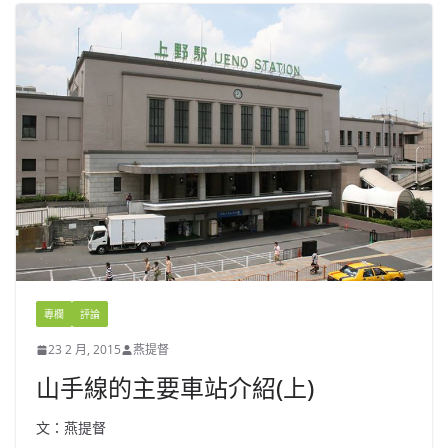
專欄
評論
23 2 月, 2015
燕提督
山手線的主要車站介紹(上)
文：燕提督