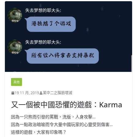
其他
19 11 月, 2019
某中二之腦筋壞滅
又一個被中國恐懼的遊戲：Karma
因為一只熊而引發的罵戰，洗版，人身攻擊…
因為一點政治暗喻而令大量中國玩家的心靈受到傷害…
這樣的遊戲，大家有印象嗎？