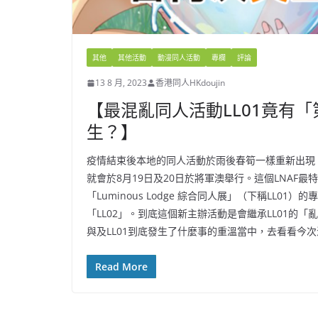
其他
其他活動
動漫同人活動
專欄
評論
13 8 月, 2023
香港同人HKdoujin
【最混亂同人活動LL01竟有
生？】
疫情結束後本地的同人活動於雨後春筍一樣重新出現，名為「Lu
就會於8月19日及20日於將軍澳舉行。這個LNA
「Luminous Lodge 綜合同人展」（下稱LL
「LL02」。到底這個新主辦活動是會繼承LL01的
與及LL01到底發生了什麼事的重溫當中，去看看今
Read More