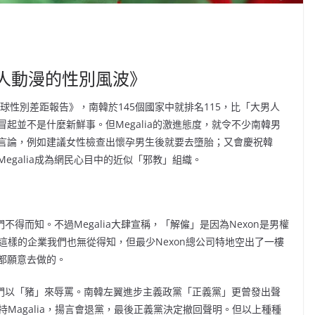
人動漫的性別風波》
球性別差距報告》，南韓於145個國家中就排名115，比「大男人
起並不是什麼新鮮事。但Megalia的激進態度，就令不少南韓男
言論，例如建議女性檢查出懷孕男生後就要去墮胎；又會慶祝韓
egalia成為網民心目中的近似「邪教」組織。
們不得而知。不過Megalia大肆宣稱，「解僱」是因為Nexon是男權
這樣的企業我們也無從得知，但最少Nexon總公司特地空出了一樓
都願意去做的。
被他們以「豬」來辱罵。南韓左翼進步主義政黨「正義黨」更曾發出聲
持Magalia，揚言會退黨，最後正義黨決定撤回聲明。但以上種種