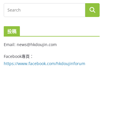
投稿
Email: news@hkdoujin.com
Facebook專頁：
https://www.facebook.com/hkdoujinforum