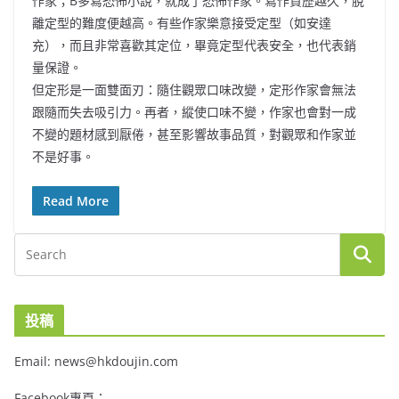
作家；B多寫恐怖小說，就成了恐怖作家。寫作資歷越久，脫
離定型的難度便越高。有些作家樂意接受定型（如安達
充），而且非常喜歡其定位，畢竟定型代表安全，也代表銷
量保證。
但定形是一面雙面刃：隨住觀眾口味改變，定形作家會無法
跟隨而失去吸引力。再者，縱使口味不變，作家也會對一成
不變的題材感到厭倦，甚至影響故事品質，對觀眾和作家並
不是好事。
Read More
投稿
Email: news@hkdoujin.com
Facebook專頁：