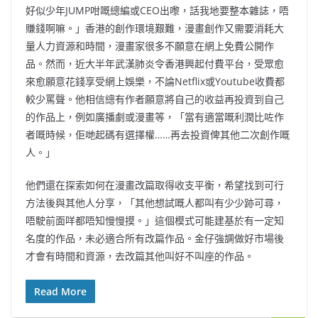
好似少年JUMP咁嘅總編或CEO出嚟，話我地要整本雜誌，唔
賺錢啊嘛。」香港的創作環境艱難，漫畫創作又需要消耗大
量人力資源和時間，漫畫家很多不願意在網上免費公開作
品。然而，近大半年武漢肺炎令香港興起付費平台，受眾愈
來愈願意花錢享受網上娛樂，不論Netflix或Youtube收費都
較少罵聲。他相信總有作者願意將自己的收益再投資到自己
的作品上，例如廣播劇或漫畫等，「當有適當嘅利潤比咗作
者嘅時候，佢哋起碼有選擇權……再去投資俾其他二次創作嘅
人。」
他們還在探索如何在漫畫改篇取得收支平衡，希望找到可行
方法後與其他人分享，「其他想試嘅人都叫有少少跡可尋，
唔駛前面咩都唔知慢慢摸。」這個模式可能建基於有一定知
名度的作品，未必適合所有改篇作品。金仔強調做好市場後
才會有時間和資源，去改篇其他叫好不叫座的作品。
Read More