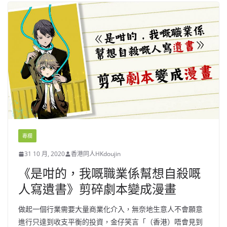
專欄
31 10 月, 2020
香港同人HKdoujin
《是咁的，我嘅職業係幫想自殺嘅
人寫遺書》剪碎劇本變成漫畫
做起一個行業需要大量商業化介入，無奈地生意人不會願意
進行只達到收支平衡的投資，金仔笑言「（香港）唔會見到