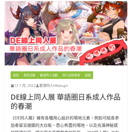
其他
其他活動
動漫同人活動
同人誌即賣會
遊戲
13 7 月, 2022
香港同人HKdoujin
DE線上同人展 華語圈日系成人作品
的春潮
《DE同人展》擁有各種用心設計的場地元素，例如可給各參
加者留言繪圖的大白板，悉心佈置的場地，以及充滿神秘感