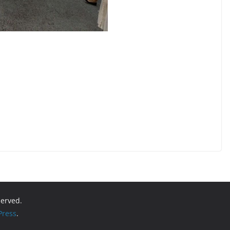
eserved.
ress
.