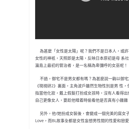
為甚麼「女性是太陽」呢？我們不是日本人，或許
女性的神祇，天照即是太陽，反映日本原初是母 系
瀛島上最初的管治者，是一名稱為卑彌呼的女巫呢！
不過，御宅不是男女都有嗎？為甚麼說一齣以御宅
《現視研2》裏面，主角波戶雖然生物性別是男 性
指當他化妝，戴上假髮打扮成女孩時，沒有人看得出
自己更像女人，要趁他睡着時偷看他是否真有小雞雞
另外，他/她扮成女裝後，會變成一個完美的腐女子，
Love，而BL故事全都是女性妄想男性間的性愛和戀