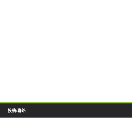
投稿/聯絡