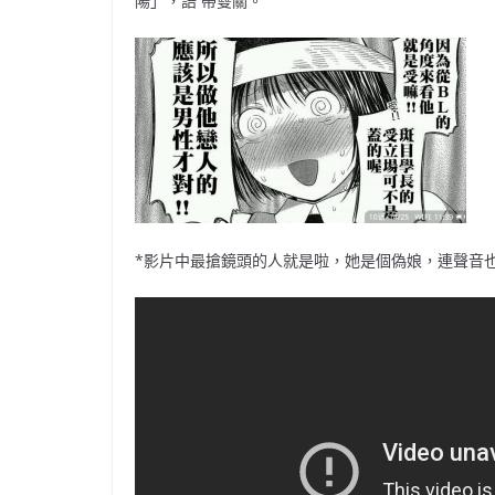
陽」，語 帶雙關。
*影片中最搶鏡頭的人就是啦，她是個偽娘，連聲音也