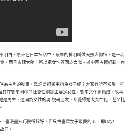
不明白，原來在日本神話中，最早的神明叫做天照大御神，是一名
社會，而且崇拜太陽，所以把女性等同於太陽。據中國古籍記載，東
族為主角的動畫，歌詞會把御宅指為女子呢？大家有所不知啦，在
，但其在御宅圈中的社會性別卻主要是女性，御宅文化稱偽娘。故事
他是男生，連同為女性的現 視研朋友，都覺得她太女性化，甚至比
。
畫漫畫技巧變得超好，但只會畫腐女子最愛的BL，即Boys
愛故仔。