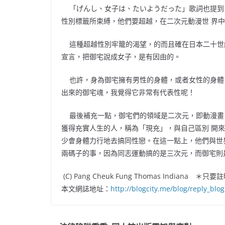
「げんし、女子は、たいようだった」歌詞也提到
性別標籤所束縛，他們要超越，在二次元動漫世 界
這種超越性別牢籠的渴望，的而且確在日本二十世
宣言，把御宅說成女子，是有因由的。
也許，身為御宅擁有男性的身體，或者女性的身體
出來的御宅魂，我覺得它非常有代表性呢！
最後補充一點，御宅們的領域是二次元，即動漫畫
獲得充實人生的人，稱為「現充」，與自己區別 開
少會身體力行地去搞同性戀。在這一點上，他們與世
兩碼子的事，因為同志運動搞的是三次元，而御宅則
(C) Pang Cheuk Fung Thomas Ind
本文網誌地址：
http://blogcity.me/blog/reply_b