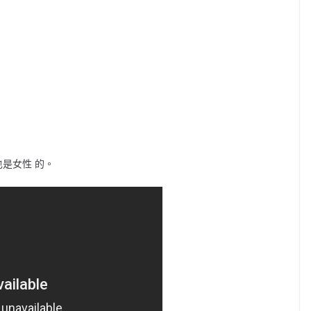
是女性 的。