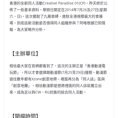
香港的全新同人活動Creative Paradise 01(CP)，昨天終於公
佈了一些基本資料，舉辦日期定在2014年7月26及27日(星期
六、日)。這次擺脫了九展束縛，進駐全港規模最大的會展
場，到底這新活動是否值得同人組織參與？阿唯根據已知情
報，為大家略作分析。
【主辦單位】
相信最大家在官網都看到了，這次的主辦正是「香港動漫電
玩節」，所以才會選擇跟動漫節(7月25至29日)撞期。動漫節
過往數年都有Xzone創意地帶，裡面再分為「同人誌」區與
「創意地攤」。相信動漫節是想將裡面的同人誌區獨立出
來，成為足以與CW、RG抗衡的綜合同人活動。
【開檔時間】