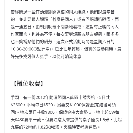
曾經問過一些在動漫節開過檔的同人組織，他們說最辛苦
的，並非要跟人解釋「甚麼是同人」或者回絕師奶殺價，而
是一連五日，由朝到晚毫不間斷地看檔。這對有正職的同人
作家而言，也甚為不便。每次要勞煩親戚朋友顧攤，賺多多
也不夠補貼他們的酬勞。這次正式活動時間是星期六日的
10:30-20:00(9點進場)，已比往年輕鬆，但真的要參與時，最
好先多找幾個人幫手，以便可輪流休息。
【攤位收費】
手頭上有一份2012年動漫節同人誌區申請表格，5日共
$2600，平均每日$520，另要交$1000保證金(完結後可領
回)。這次兩日共收$800，保證金由大會墊支，這比起CW每
天$480要平一截。但要注意大會提供的桌子僅長1.5米，比起
九展的72吋(約1.82米)較短，夾檔時要考慮這點。