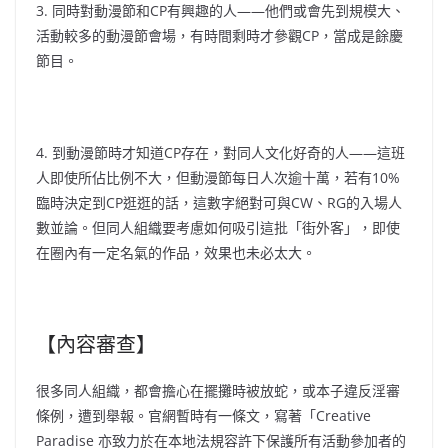
3. 同時對動漫節和CP有興趣的人——他們或會先到規模大、
活動較多的動漫節會場，有時間剩時才參觀CP，當成是餘慶
節目。
4. 到動漫節時才知道CP存在，對同人文化好奇的人——這班
人即使所佔比例不大，但動漫節每日人次逾十萬，若有10%
臨時決定到CP逛逛的話，這數字絕對可與CW、RG的入場人
數並論。但同人組織要考慮如何吸引這批「街外客」，即使
在圈內有一定名氣的作品，效果也未必太大。
【內容審查】
很多同人組織，都會擔心在擺攤時被放蛇，或本子違反淫審
條例，遭到舉報。官網暫時有一條文，寫著「Creative
Paradise 亦致力於在本地法規容許下保護所有活動參加者的