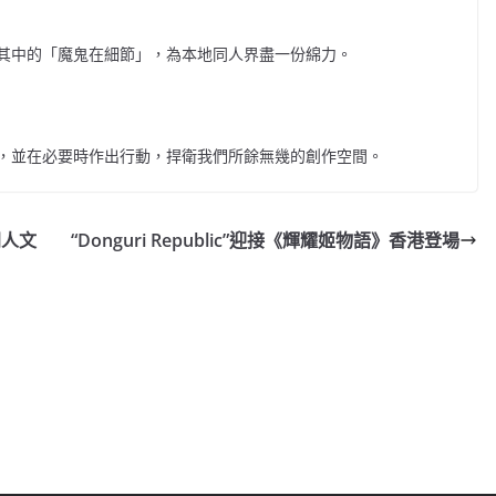
其中的「魔鬼在
細節」，為本地同人界盡一份綿力。
，並在必要時作
出行動，捍衛我們所餘無幾的創作空間。
同人文
“Donguri Republic”迎接《輝耀姬物語》香港登場