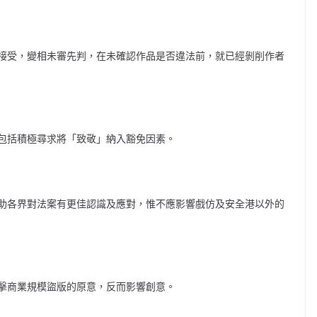
接受，變相未審
先判，在未確認作品是否違法前，就已經剝削作者
包括積極尋求將
「致敬」納入豁免因素。
助各界對法案有
更佳認識及應對，惟不應影響戲仿及安全港以外的
擊商業規模盜版
的原意，反而影響創意。