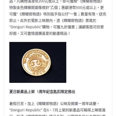
品。凡購物滿港幣200元或以上，即可獲贈“《輝耀姬物語》
特製金色輝耀姬圖像襟針”乙個；惠顧港幣500元或以上，更
可獲“《輝耀姬物語》特別版手指公仔”一隻；數量有限，送完
即止。此外於電影上映期內，憑《輝耀姬物語》票尾於
“Donguri Republic”購物，可獲九折優惠；讓顧客既可欣賞
好戲，又可盡情選購喜愛的動畫精品！
夏日新產品上架 1
周年紀念匙扣限定推出
暑假已至，加上《輝耀姬物語》公映及開業一周年誌慶，
“Donguri Republic” 在6、7月上架的新產品可稱得上琳瑯滿