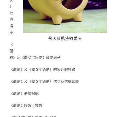
》
蚊
香
插
座
飛天紅豬俠蚊香座
《
龍
貓》及《魔女宅急便》輕便扇子
《龍貓》及《魔女宅急便》防紫外線護臂
《龍貓》及《魔女宅急便》信封及信紙套裝
《龍貓》便條貼紙
《龍貓》籐製手挽袋