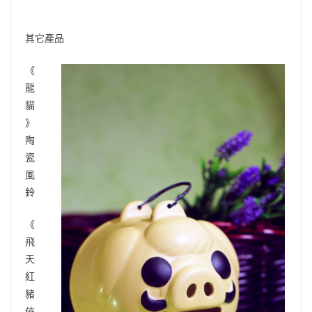
其它產品
《
龍
貓
》
陶
瓷
風
鈴
《
飛
天
紅
豬
俠