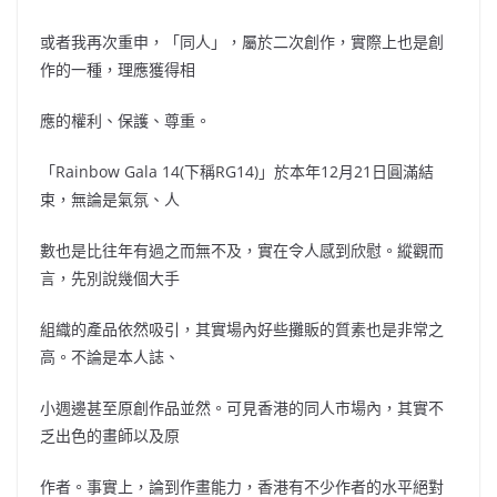
或者我再次重申，「同人」，屬於二次創作，實際上也是創
作的一種，理應獲得相
應的權利、保護、尊重。
「Rainbow Gala 14(下稱RG14)」於本年12月21日圓滿結
束，無論是氣氛、人
數也是比往年有過之而無不及，實在令人感到欣慰。縱觀而
言，先別說幾個大手
組織的產品依然吸引，其實場內好些攤販的質素也是非常之
高。不論是本人誌、
小週邊甚至原創作品並然。可見香港的同人市場內，其實不
乏出色的畫師以及原
作者。事實上，論到作畫能力，香港有不少作者的水平絕對