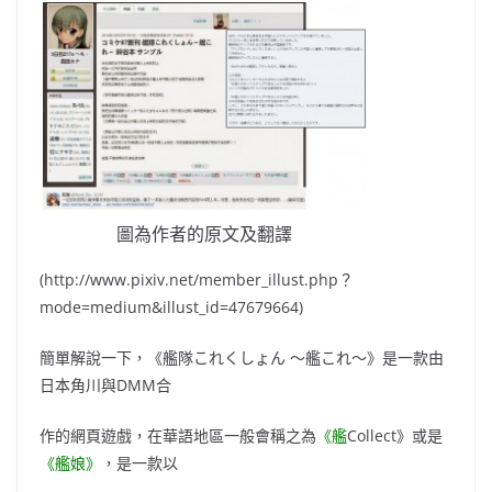
圖為作者的原文及翻譯
(http://www.pixiv.net/member_illust.php？
mode=medium&illust_id=47679664)
簡單解說一下，《艦隊これくしょん 〜艦これ〜》是一款由
日本角川與DMM合
作的網頁遊戲，在華語地區一般會稱之為
《艦
Collect》或是
《艦娘》
，是一款以