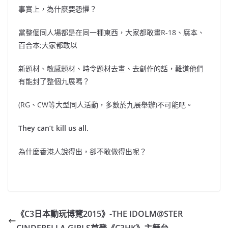
事實上，為什麼要恐懼？
當整個同人場都是在同一種東西，大家都敢畫R-18、腐本、
百合本;大家都敢以
新題材、敏感題材、時令題材去畫、去創作的話，難道他們
有能封了整個九展嗎？
(RG、CW等大型同人活動，多數於九展舉辦)不可能吧。
They can’t kill us all.
為什麼香港人說得出，卻不敢做得出呢？
《C3日本動玩博覽2015》-THE IDOLM@STER
CINDERELLA GIRLS首登《C3HK》主舞台