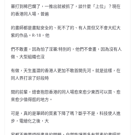
審打到稀巴爛了，一推出就被抓了，談什麼「上位」？現在
的香港同人場，普遍
的畫師都是畫點安全的、死不了的、有人買但又不會大紅大
紫的作品。R-18，他
們不敢畫，因為怕了淫審;特別的，他們不會畫，因為沒有人
做、大型組織也沒
有做，天生羞澀的香港人更加不敢首開先河。就是這樣，在
同人界打滾了好段時
間的前輩，總會抱怨香港的同人場愈來愈少東西可以買、愈
來愈少值得逛的地方。
可是，真的是筆師的質素下降了嗎？斷乎不是，科技使人進
步，電繪化之後，大
家都不需要煩惱畫具的問題，自然能讓更多有質素的畫師拔