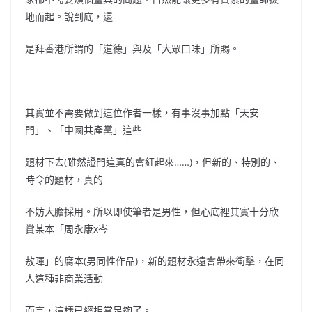
地而起。說到底，還
是拜香港所謂的「道德」與及「大眾口味」所賜。
其實並不需要做到這位作者一樣，有事沒事加點「天安
門」、「中國共產黨」這些
題材下去(雖然證門這真的會紅起來……)，但新的、特別的、
時令的題材，真的
不妨大膽採用。所以即使筆者是男性，但心底裡其實十分欣
賞某本「周永康x岑
敖暉」的腐本(男同性作品)，新的題材永遠會帶來衝擊，在同
人這種非商業活動
而言，這樣已經相當足夠了。