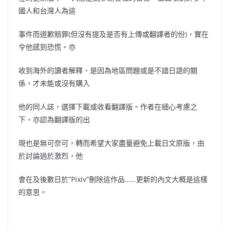
國人和台灣人為這
事件而道歉賠罪(但沒有提及是否有上傳或翻譯者的份)，實在
令他感到恐慌。亦
收到海外的讀者解釋，是因為地區問題或是不諳日語的關
係，才未能或沒有購入
他的同人誌，選擇下載或收看翻譯版。作者在細心考慮之
下，亦認為翻譯版的出
現也是無可奈可，轉而希望大家盡量避免上載日文原版，由
於討論過於激烈，他
會在及後數日於”Pixiv”刪除這作品……更新的內文大概是這樣
的意思。