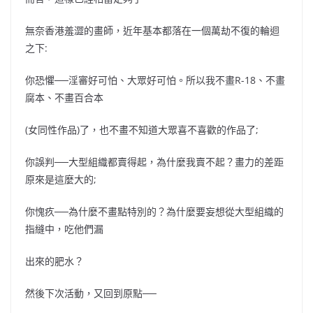
無奈香港羞澀的畫師，近年基本都落在一個萬劫不復的輪迴
之下:
你恐懼──淫審好可怕、大眾好可怕。所以我不畫R-18、不畫
腐本、不畫百合本
(女同性作品)了，也不畫不知道大眾喜不喜歡的作品了;
你誤判──大型組織都賣得起，為什麼我賣不起？畫力的差距
原來是這麼大的;
你愧疚──為什麼不畫點特別的？為什麼要妄想從大型組織的
指縫中，吃他們漏
出來的肥水？
然後下次活動，又回到原點──