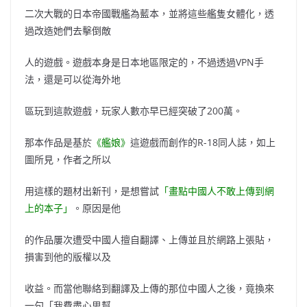
二次大戰的日本帝國戰艦為藍本，並將這些艦隻女體化，透
過改造她們去擊倒敵
人的遊戲。遊戲本身是日本地區限定的，不過透過VPN手
法，還是可以從海外地
區玩到這款遊戲，玩家人數亦早已經突破了200萬。
那本作品是基於
《艦娘》
這遊戲而創作的R-18同人誌，如上
圖所見，作者之所以
用這樣的題材出新刊，是想嘗試
「畫點中國人不敢上傳到網
上的本子」
。原因是他
的作品屢次遭受中國人擅自翻譯、上傳並且於網路上張貼，
損害到他的版權以及
收益。而當他聯絡到翻譯及上傳的那位中國人之後，竟換來
一句「我費盡心思幫