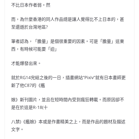
不比日本作者弱。然
而，為什麼香港的同人作品總是讓人覺得比不上日本的，甚
至還遜於台灣地區?
筆者認為，「膽量」是個很重要的因素。可是「膽量」這東
西，有時候可能要「迫」
才能爆發出來。
就於RG14完結之後的一日，插畫網站”Pixiv”就有日本畫師更
新了他C87的《艦
娘》新刊圖片，並且在短時間內受到瘋狂轉載。而原因卻不
是在於這是R-18(十
八禁)《艦娘》本或是作畫精美之上，而是作品的題材及描述
文字。