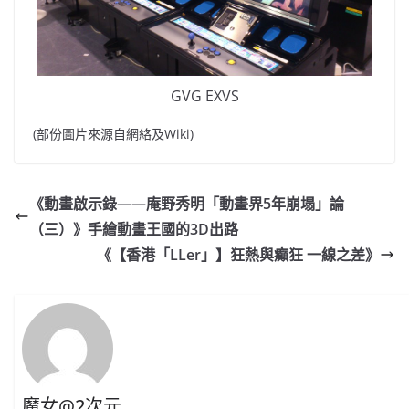
GVG EXVS
(部份圖片來源自網絡及Wiki)
《動畫啟示錄——庵野秀明「動畫界5年崩塌」論
（三）》手繪動畫王國的3D出路
《【香港「LLer」】狂熱與癲狂 一線之差》
魔女@2次元