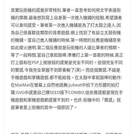
其實玩街機的感覺非常特別,筆者一直思考如何用文字表達街
機的樂趣,最後想到寫上自身第一次進入機鋪的經驗,希望讀者
可以身同感受。筆者第一次進入機鋪是為了打太鼓之達人,因
為自己很喜歡這類型的音樂遊戲,網上找到了有設立太鼓街機
的機鋪。當自己進入機鋪的時候,第一時間的反應是機鋪原來
如此燈火通明,第二個反應就是玩街機的人遠比筆者的預期。
等了一段時間,當自己拿起鼓棒,準備打上第一首歌的時候,真正
打上鼓和在PSP上按按鈕的感覺是完全不同的。這個完全不同
的實感,令我完全掌握不到節奏輸了(笑)。而這個實感,不論是
手機遊戲和掌機遊戲,都不能給我。在太鼓中拿起鼓棒的動作;
在MaiMai在螢幕上自然地跳舞;Jubeat中拍下方形鍵的拍打
聲;GVG中感覺自己爆SEED接下COMBO;這些實感都是現在手
機遊戲和掌機遊戲都感覺不到的。也許,街機中的「實感」就
是筆者愛上街機的其中一個原因了。