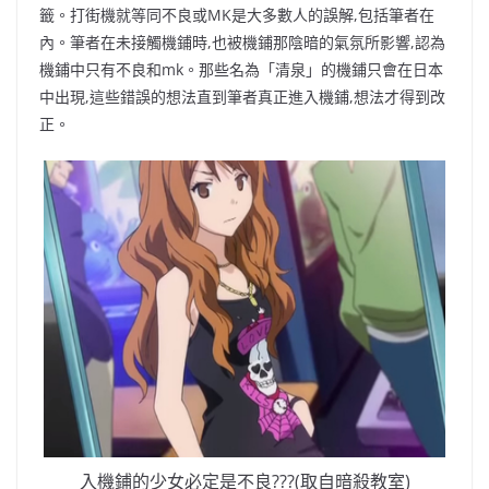
籤。打街機就等同不良或MK是大多數人的誤解,包括筆者在
內。筆者在未接觸機鋪時,也被機鋪那陰暗的氣氛所影響,認為
機鋪中只有不良和mk。那些名為「清泉」的機鋪只會在日本
中出現,這些錯誤的想法直到筆者真正進入機鋪,想法才得到改
正。
入機鋪的少女必定是不良???(取自暗殺教室)