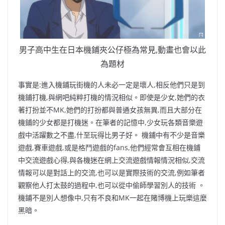
男子高中生在日本機鋪夾公仔極為常見,動畫也會以此
為題材
事實是:進入機鋪玩街機的人未必一定是壞人,相反他們只是到
機鋪打機,與網吧純粹打機的情況相似。即使是少女,她們的衣
著打扮並不MK,她們的打扮都與普通女孩無異,而且大部分在
機鋪的少女都是打機迷。在筆者的記憶中,少女玩各類音樂遊
戲中活躍數之不盡,什至玩得比男子好。 機鋪中有不少是音樂
遊戲,賽車遊戲,或是格鬥遊戲的fans,他們經常會互相在機鋪
中交流遊戲心得,與各機迷在網上交流遊戲情報情況相似,交流
情報可以是對話上的交流,也可以是實際技術的交流,例如筆者
觀察他人打太鼓的過程中,也可以從中偷師學習別人的技術 。
機鋪不是別人想像中,只有不良和MK一起在賭博機上玩樂這麼
黑暗。