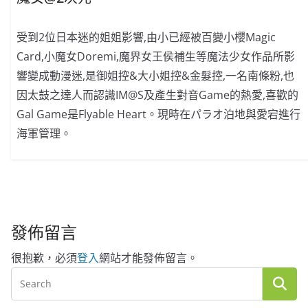
受到2位日本迷的姐姐影響,由小已經被百變小櫻Magic
Card,小魔女Doremi,魔界女王侯補生等魔法少女作品所影
響變成動漫迷,是御姐控&大小姐控&金髮控,一名南條粉,也
因太鼓之達人而認識IM@S及產生對音Game的熱愛,喜歡的
Gal Game是Flyable Heart。現時在パラオ泊地與愛宕進行
海軍管理。
發佈留言
很抱歉，必須
登入
網站才能發佈留言。