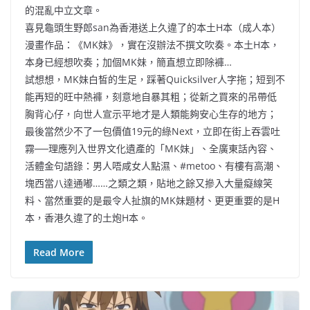
的混亂中立文章。
喜見龜頭生野郎san為香港送上久違了的本土H本（成人本）
漫畫作品：《MK妹》，實在沒辦法不撰文吹奏。本土H本，
本身已經想吹奏；加個MK妹，簡直想立即除褲…
試想想，MK妹白皙的生足，踩著Quicksilver人字拖；短到不
能再短的旺中熱褲，刻意地自暴其粗；從新之買來的吊帶低
胸背心仔，向世人宣示平地才是人類能夠安心生存的地方；
最後當然少不了一包價值19元的綠Next，立即在街上吞雲吐
霧──理應列入世界文化遺產的「MK妹」、全廣東話內容、
活體金句語錄：男人唔咸女人點濕、#metoo、有樓有高潮、
塊西當八達通嘟……之類之類，貼地之餘又摻入大量癡線笑
料、當然重要的是最令人扯旗的MK妹題材、更更重要的是H
本，香港久違了的土炮H本。
Read More