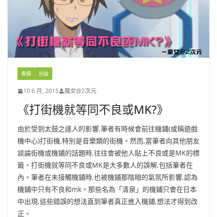
專欄
評論
10 6 月, 2015
魔女@2次元
《打街機就等同不良或MK?》
由於受到太鼓之達人的影響,筆者有時候會前往機鋪(或稱遊戲
機中心)打街機,特別是音樂類的街機。然而,當筆者向其他朋友
談論街機或機鋪的話題時,往往會被他人貼上不良或是MK的標
籤。打街機就等同不良或MK是大多數人的誤解,包括筆者在
內。筆者在未接觸機鋪時,也被機鋪那陰暗的氣氛所影響,認為
機鋪中只有不良和mk。那些名為「清泉」的機鋪只會在日本
中出現,這些錯誤的想法直到筆者真正進入機鋪,想法才得到改
正。