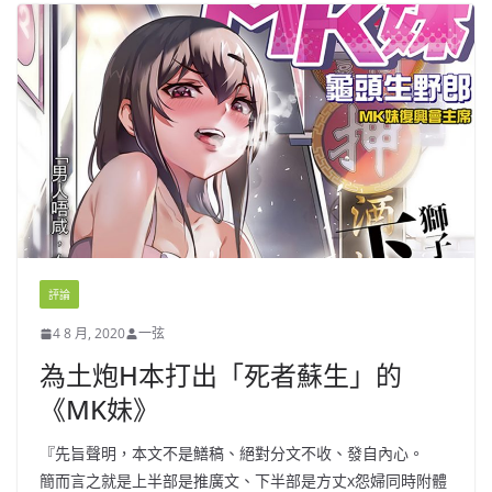
評論
4 8 月, 2020
一弦
為土炮H本打出「死者蘇生」的
《MK妹》
『先旨聲明，本文不是鱔稿、絕對分文不收、發自內心。
簡而言之就是上半部是推廣文、下半部是方丈x怨婦同時附體