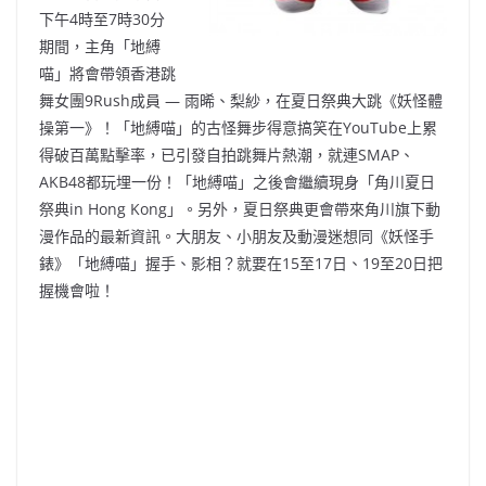
下午4時至7時30分
期間，主角「地縛
喵」將會帶領香港跳
舞女團9Rush成員 — 雨晞、梨紗，在夏日祭典大跳《妖怪體
操第一》！「地縛喵」的古怪舞步得意搞笑在YouTube上累
得破百萬點擊率，已引發自拍跳舞片熱潮，就連SMAP、
AKB48都玩埋一份！「地縛喵」之後會繼續現身「角川夏日
祭典in Hong Kong」。另外，夏日祭典更會帶來角川旗下動
漫作品的最新資訊。大朋友、小朋友及動漫迷想同《妖怪手
錶》「地縛喵」握手、影相？就要在15至17日、19至20日把
握機會啦！