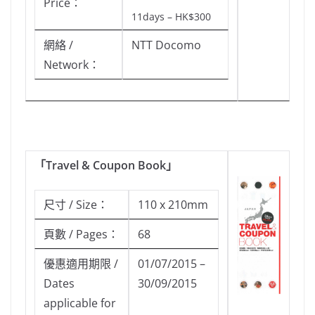
Price：
11days – HK$300
網絡 /
NTT Docomo
Network：
「
Travel & Coupon Book
」
尺寸 / Size：
110 x 210mm
頁數 / Pages：
68
優惠適用期限 /
01/07/2015 –
Dates
30/09/2015
applicable for