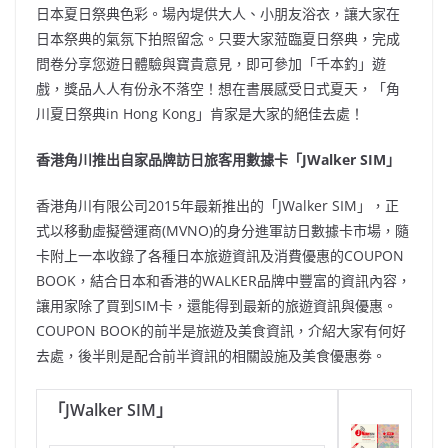
日本夏日祭典色彩。場內堤供大人、小朋友浴衣，讓大家在
日本祭典的氣氛下拍照留念。只要大家蒞臨夏日祭典，完成
問卷分享您遊日體驗與寶貴意見，即可參加「千本釣」遊
戲，獎品人人有份永不落空！想在書展感受日式夏天，「角
川夏日祭典in Hong Kong」肯家是大家的絕佳去處！
香港角川推出自家品牌訪日旅客用數據卡「JWalker SIM」
香港角川有限公司2015年最新推出的「JWalker SIM」，正
式以移動虛擬營運商(MVNO)的身分進軍訪日數據卡市場，隨
卡附上一本收錄了各種日本旅遊資訊及消費優惠的COUPON
BOOK，結合日本和香港的WALKER品牌中豐富的資訊內容，
讓用家除了買到SIM卡，還能得到最新的旅遊資訊與優惠。
COUPON BOOK的前半是旅遊及美食資訊，介紹大家有何好
去處，後半則是配合前半資訊的相關設施及美食優惠劵。
「
JWalker SIM
」