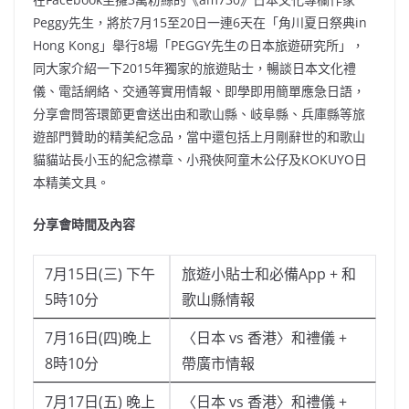
Peggy先生，將於7月15至20日一連6天在「角川夏日祭典in
Hong Kong」舉行8場「PEGGY先生の日本旅遊研究所」，
同大家介紹一下2015年獨家的旅遊貼士，暢談日本文化禮
儀、電話網絡、交通等實用情報、即學即用簡單應急日語，
分享會問答環節更會送出由和歌山縣、岐阜縣、兵庫縣等旅
遊部門贊助的精美紀念品，當中還包括上月剛辭世的和歌山
貓貓站長小玉的紀念襟章、小飛俠阿童木公仔及KOKUYO日
本精美文具。
分享會時間及內容
7月15日(三) 下午
旅遊小貼士和必備App + 和
5時10分
歌山縣情報
7月16日(四)晚上
〈日本 vs 香港〉和禮儀 +
8時10分
帶廣市情報
7月17日(五) 晚上
〈日本 vs 香港〉和禮儀 +