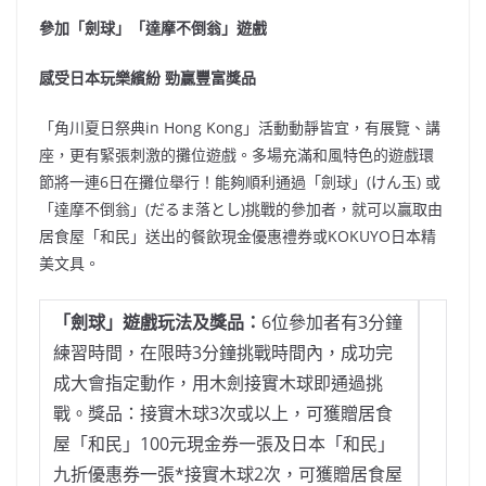
參加「劍球」「達摩不倒翁」遊戲
感受日本玩樂繽紛 勁贏豐富獎品
「角川夏日祭典in Hong Kong」活動動靜皆宜，有展覽、講
座，更有緊張刺激的攤位遊戲。多場充滿和風特色的遊戲環
節將一連6日在攤位舉行！能夠順利通過「劍球」(けん玉) 或
「達摩不倒翁」(だるま落とし)挑戰的參加者，就可以贏取由
居食屋「和民」送出的餐飲現金優惠禮券或KOKUYO日本精
美文具。
「劍球
」遊戲玩法及獎品：
6位參加者有3分鐘
練習時間，在限時3分鐘挑戰時間內，成功完
成大會指定動作，用木劍接實木球即通過挑
戰。獎品：接實木球3次或以上，可獲贈居食
屋「和民」100元現金券一張及日本「和民」
九折優惠券一張*接實木球2次，可獲贈居食屋