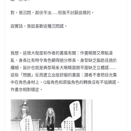
對，很沉悶，起伏平淡……但我不討厭這樣的。
說實話，我挺喜歡這種沉悶感。
我想，這很大程度和作者的畫風有關：作畫精簡又帶點凌
亂、身長比有時令角色顯得過分修長、身型缺乏脂肪且過於
纖細，設計也就是典型萌系大眼睛面貌平面缺乏立體感…….
這些「問題」反而建立出挺舒服的畫面：讀者不會把目光集
中在角色身材上、Q版角色和原版角色的轉換沒有不協調感，
作畫亦相對穩定。