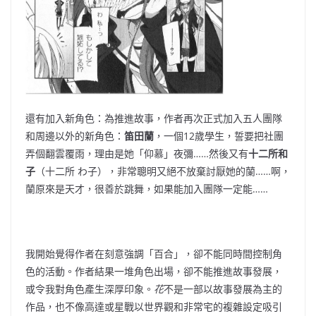
還有加入新角色：為推進故事，作者再次正式加入五人團隊
和周邊以外的新角色：
笛田蘭
，一個12歲學生，誓要把社團
弄個翻雲覆雨，理由是她「仰慕」夜彌……然後又有
十二所和
子
（十二所 わ子），非常聰明又絕不放棄討厭她的蘭……啊，
蘭原來是天才，很善於跳舞，如果能加入團隊一定能……
我開始覺得作者在刻意強調「百合」，卻不能同時間控制角
色的活動。作者結果一堆角色出場，卻不能推進故事發展，
或令我對角色產生深厚印象。
花
不是一部以故事發展為主的
作品，也不像高達或星戰以世界觀和非常宅的複雜設定吸引