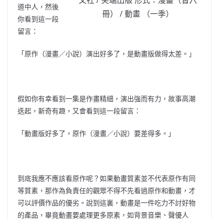
文社 / 尖端出版 形式：漫畫（暫六
道中人，然後
冊） / 動畫 （一季）
你看到這一段
留言：
「原作（漫畫／小說）演出好多了，是動畫版做得太差。」
假如你有幸看到一集是作畫精細，演出強而有力，故事高潮
迭起，新奇有趣，又會看到這一段留言：
「動畫版好多了，原作（漫畫／小說）要差得多。」
到底我應不應該看原作呢？如果動畫質素並不代表原作有同
等質素，那作為負責任的觀眾不得不先看過原作和動畫，才
可以評價作品的優劣。說到這裏，動畫是一件吃力不討好物
的產品，畢竟動畫要處理更多原素，如背景音樂、聲優人