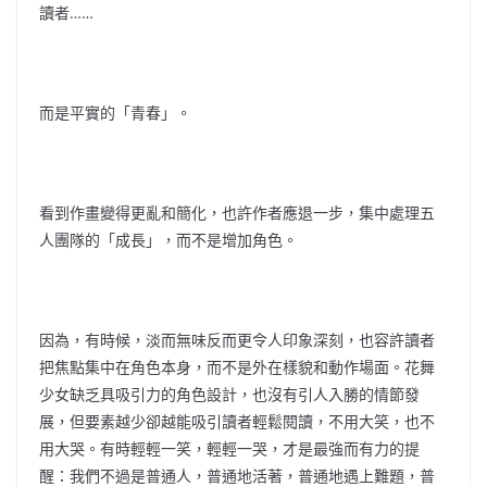
讀者……
而是平實的「青春」。
看到作畫變得更亂和簡化，也許作者應退一步，集中處理五
人團隊的「成長」，而不是增加角色。
因為，有時候，淡而無味反而更令人印象深刻，也容許讀者
把焦點集中在角色本身，而不是外在樣貌和動作場面。花舞
少女缺乏具吸引力的角色設計，也沒有引人入勝的情節發
展，但要素越少卻越能吸引讀者輕鬆閱讀，不用大笑，也不
用大哭。有時輕輕一笑，輕輕一哭，才是最強而有力的提
醒：我們不過是普通人，普通地活著，普通地遇上難題，普