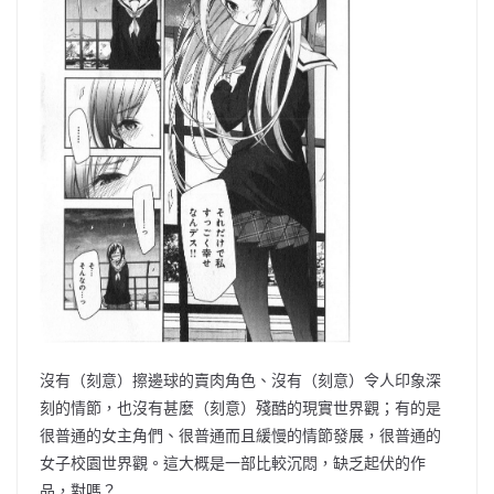
沒有（刻意）擦邊球的賣肉角色、沒有（刻意）令人印象深
刻的情節，也沒有甚麼（刻意）殘酷的現實世界觀；有的是
很普通的女主角們、很普通而且緩慢的情節發展，很普通的
女子校園世界觀。這大概是一部比較沉悶，缺乏起伏的作
品，對嗎？