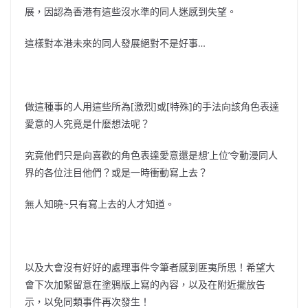
展，因認為香港有這些沒水準的同人迷感到失望。
這樣對本港未來的同人發展絕對不是好事…
做這種事的人用這些所為[激烈]或[特殊]的手法向該角色表達
愛意的人究竟是什麼想法呢？
究竟他們只是向喜歡的角色表達愛意還是想’上位’令動漫同人
界的各位注目他們？或是一時衝動寫上去？
無人知曉~只有寫上去的人才知道。
以及大會沒有好好的處理事件令筆者感到匪夷所思！希望大
會下次加緊留意在塗鴉版上寫的內容，以及在附近擺放告
示，以免同類事件再次發生！