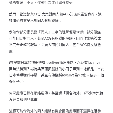
覺影響況且不大，這種行為才可勉強接受。
然而，動漫節與CP是大眾對同人和ACG認識的重要途徑，這
樣做必然會令人對同人有所誤解…
例如令部分家長對『同人』二字的理解便是18禁…部分傳媒
可能因此對同人、甚至ACG有錯誤的理解，因而作出錯誤或
不完全正確的報導，令廣大市民對同人，甚至ACG持反感態
度…
(在早前日本的神田祭有loveliver衝出馬路，以及有loveliver
因無法得到入場特典因而把戲院的小冊子弄到一地都是…此後
日本傳媒猛烈抨擊，甚至有傳媒稱lovelive為’邪教’。便是一個
好例子…)
何況此事已經在網絡瘋傳，甚至還「揚名海外」 (不少海外動
漫網頁都刊登此事)
這樣可能令海外的同人組織有機會因為此事而不選擇在港參