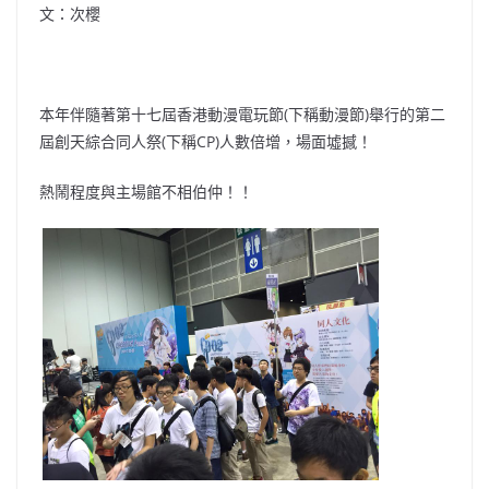
文：次櫻
本年伴隨著第十七屆香港動漫電玩節(下稱動漫節)舉行的第二
屆創天綜合同人祭(下稱CP)人數倍增，場面墟撼！
熱鬧程度與主場館不相伯仲！！