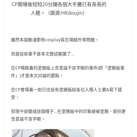
CP開場後短短20分鐘各個大手攤已有長長的
人龍。（圖源:HKdoujin）
雖然本屆動漫節有cosplay區在場館外等問題。
但是這些事不是本文敘述範圍了…
在CP場館裏的塗鴉版上含意識不良字眼的事件(即「塗鴉版事
件」)才是本文討論的要點。
在CP會場裏一如已往設有塗鴉版給各位入場人士畫&寫下感
受，
但現今卻變成這個樣子…在塗鴉版中的印象繪被塗鴉，部份更
含意識不良字眼。