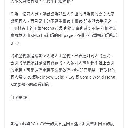
於本文篇幅有限，在此不詳細解說。
作為一個同人迷，筆者認為那些人作出的行為真的會令大眾
誤解同人，而且是十分不尊重畫師！畫師(即本港大手攤之一
– 風林火山的主筆Mocha老師)也對此事也感到不快(詳細請留
意風林火山&Mocha老師的FB page，在此不再重複老師的話
了…)
的確塗鴉版是給各位入場人士塗鴉，已表達對同人的感受。
合適的塗鴉絕對是沒有問題的，大多同人畫師都不阻止合適
的塗鴉，可是這種塗鴉不論是各種only(即只是某一種取材的
同人祭)&RG(即Rainbow Gala)，CW(即Comic World Hong
Kong)都不應該看到的！
何況是CP！
各種only與RG，CW去的大多是同人迷，對大眾對同人的感