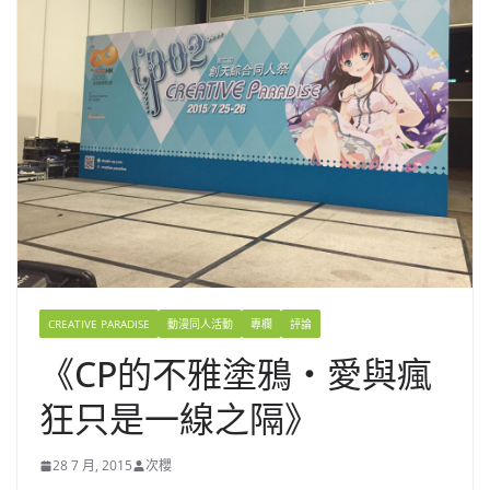
CREATIVE PARADISE
動漫同人活動
專欄
評論
《CP的不雅塗鴉‧愛與瘋
狂只是一線之隔》
28 7 月, 2015
次櫻